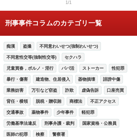
1/1
刑事事件コラムのカテゴリ一覧
痴漢
盗撮
不同意わいせつ(強制わいせつ)
不同意性交等(強制性交等)
セクハラ
児童買春，ポルノ・淫行
パパ活
ストーカー
性犯罪
暴行・傷害
建造物、住居侵入
器物損壊
誹謗中傷
業務妨害
万引など窃盗
詐欺
虚偽告訴
口座売買
背任・横領
脱税・贈収賄
商標法
不正アクセス
交通事故
薬物事件
少年事件
軽犯罪
労働基準法違反
刑事弁護・裁判
国家資格・公務員
医師の犯罪
検察
警察署