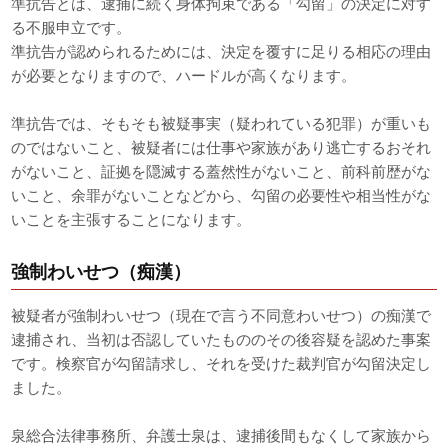
準抗告とは、逮捕に続く身体拘束である「勾留」の決定に対す
る不服申立です。
準抗告が認められるためには、決定を覆すに足りる相応の理由
が必要となりますので、ハードルが高くなります。
準抗告では、そもそも被疑事実（疑われている犯罪）が重いも
のではないこと、被疑者には仕事や家族があり逃亡するおそれ
がないこと、証拠を隠滅する蓋然性がないこと、前科前歴がな
いこと、余罪がないことなどから、勾留の必要性や相当性がな
いことを主張することになります。
強制わいせつ（痴漢）
被疑者が強制わいせつ（現在で言う不同意わいせつ）の痴漢で
逮捕され、当初は否認していたもののその後容疑を認めた事案
です。検察官が勾留請求し、それを受けた裁判官が勾留決定し
ました。
泉総合法律事務所、弁護士泉は、逮捕後間もなくして家族から