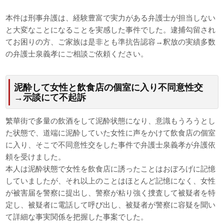
本件は刑事弁護は、経験豊富で実力がある弁護士が担当しない
と大変なことになることを実感した事件でした。逮捕勾留され
てお困りの方、ご家族は是非とも準抗告認容→釈放の実績多数
の弁護士泉義孝にご相談ご依頼ください。
泥酔して女性と飲食店の個室に入り不同意性交
→示談にて不起訴
繁華街で多量の飲酒をして泥酔状態になり、意識もうろうとし
た状態で、道端に泥酔していた女性に声をかけて飲食店の個室
に入り、そこで不同意性交をした事件で弁護士泉義孝が弁護依
頼を受けました。
本人は泥酔状態で女性を飲食店に誘ったことはおぼろげに記憶
していましたが、それ以上のことはほとんど記憶になく、女性
が被害届を警察に提出し、警察が粘り強く捜査して被疑者を特
定し、被疑者に電話して呼び出し、被疑者が警察に容疑を聞い
て詳細な事実関係を把握した事案でした。