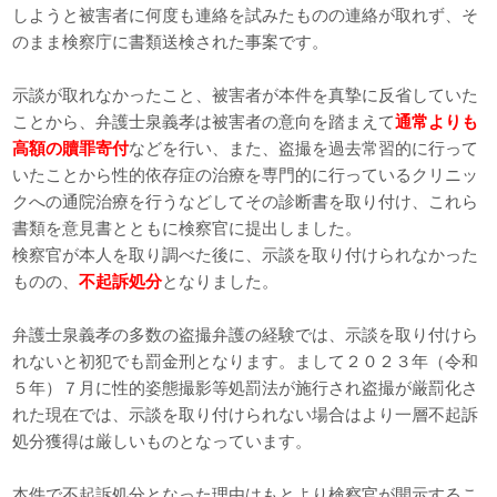
しようと被害者に何度も連絡を試みたものの連絡が取れず、そ
のまま検察庁に書類送検された事案です。
示談が取れなかったこと、被害者が本件を真摯に反省していた
ことから、弁護士泉義孝は被害者の意向を踏まえて
通常よりも
高額の贖罪寄付
などを行い、また、盗撮を過去常習的に行って
いたことから性的依存症の治療を専門的に行っているクリニッ
クへの通院治療を行うなどしてその診断書を取り付け、これら
書類を意見書とともに検察官に提出しました。
検察官が本人を取り調べた後に、示談を取り付けられなかった
ものの、
不起訴処分
となりました。
弁護士泉義孝の多数の盗撮弁護の経験では、示談を取り付けら
れないと初犯でも罰金刑となります。まして２０２３年（令和
５年）７月に性的姿態撮影等処罰法が施行され盗撮が厳罰化さ
れた現在では、示談を取り付けられない場合はより一層不起訴
処分獲得は厳しいものとなっています。
本件で不起訴処分となった理由はもとより検察官が開示するこ