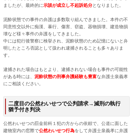
ましたが、最終的に
示談が成立し不起訴処分
となりました。
泥酔状態での事件の弁護は多数取り組んできました。本件の不
同意性交以外に痴漢、暴行、傷害、窃盗、器物損壊、建造物損
壊など様々事件の弁護をしてきました。
中には犯行後警察に検挙され、泥酔状態のため記憶にないと弁
明したところ否認として扱われ逮捕されることも多々ありま
す。
逮捕された場合はもとより、逮捕されない場合も事件の可能性
がある時には、
泥酔状態の刑事弁護経験も豊富
な弁護士泉義孝
にご相談ください。
二度目の公然わいせつで公判請求→減刑の執行
猶予付き判決
公然わいせつの罰金前科１犯の方からの依頼で、公道に面した
建物室内の窓際で
公然わいせつ行為
をして弁護士泉義孝に弁護