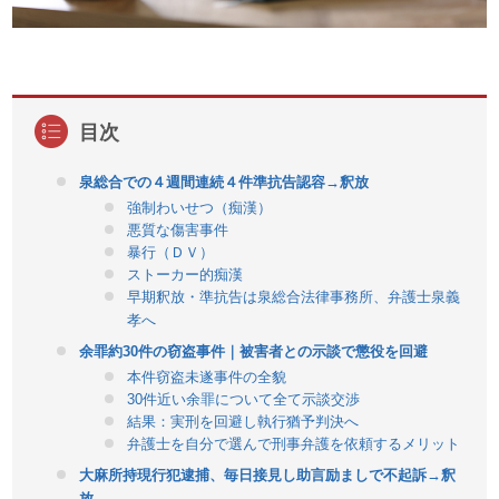
泉総合での４週間連続４件準抗告認容→釈放
強制わいせつ（痴漢）
悪質な傷害事件
暴行（ＤＶ）
ストーカー的痴漢
早期釈放・準抗告は泉総合法律事務所、弁護士泉義
孝へ
余罪約30件の窃盗事件｜被害者との示談で懲役を回避
本件窃盗未遂事件の全貌
30件近い余罪について全て示談交渉
結果：実刑を回避し執行猶予判決へ
弁護士を自分で選んで刑事弁護を依頼するメリット
大麻所持現行犯逮捕、毎日接見し助言励ましで不起訴→釈
放