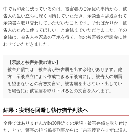
中でも印象に残っているのは、被害者のご家庭の事情から、被
告人の生い立ちに深く同情していただき、示談金を辞退されて
示談書を取り交わしていただいたことです。そればかりか「被
告人のために使ってほしい」と金銭までいただきました。その
金銭は、被告人や家族の了承を得て、他の被害者の示談金に使
わせていただきました。
【示談と被害弁償の違い】
被害弁償では、被害者が被害届を出す余地があります。他
方、示談成立により作成できる示談書には、被告人の刑罰
を望まないとの宥恕文言や、被害届を出さない・出してい
る場合には被害届を取り下げるとの文言を入れます。
結果：実刑を回避し執行猶予判決へ
全件ではありませんが約30件近くの示談・被害弁償を取り付け
たことで、警察の担当係長刑事からは「余罪捜査をせずに済ん