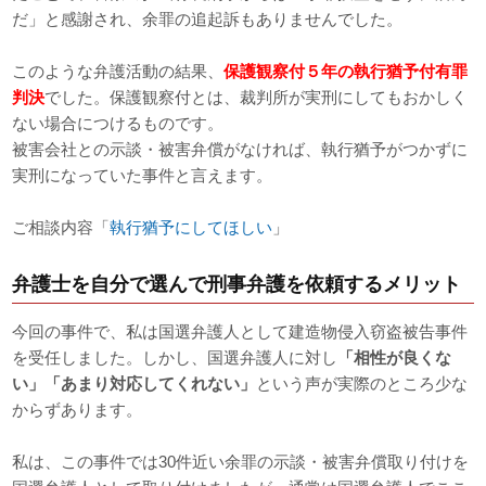
だ」と感謝され、余罪の追起訴もありませんでした。
このような弁護活動の結果、
保護観察付５年の執行猶予付有罪
判決
でした。保護観察付とは、裁判所が実刑にしてもおかしく
ない場合につけるものです。
被害会社との示談・被害弁償がなければ、執行猶予がつかずに
実刑になっていた事件と言えます。
ご相談内容「
執行猶予にしてほしい
」
弁護士を自分で選んで刑事弁護を依頼するメリット
今回の事件で、私は国選弁護人として建造物侵入窃盗被告事件
を受任しました。しかし、国選弁護人に対し
「相性が良くな
い」「あまり対応してくれない」
という声が実際のところ少な
からずあります。
私は、この事件では30件近い余罪の示談・被害弁償取り付けを