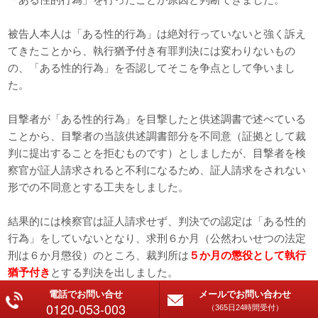
被告人本人は「ある性的行為」は絶対行っていないと強く訴え
てきたことから、執行猶予付き有罪判決には変わりないもの
の、「ある性的行為」を否認してそこを争点として争いまし
た。
目撃者が「ある性的行為」を目撃したと供述調書で述べている
ことから、目撃者の当該供述調書部分を不同意（証拠として裁
判に提出することを拒むものです）としましたが、目撃者を検
察官が証人請求されると不利になるため、証人請求をされない
形での不同意とする工夫をしました。
結果的には検察官は証人請求せず、判決での認定は「ある性的
行為」をしていないとなり、求刑６か月（公然わいせつの法定
刑は６か月懲役）のところ、裁判所は
５か月の懲役として執行
猶予付き
とする判決を出しました。
電話でお問い合せ
メールでお問い合わせ
0120-053-003
通常、執行猶予を判決でつける場合は検察官の求刑通りの刑と
（365日24時間受付）