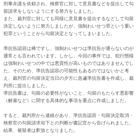
刑事弁護を依頼され、検察官に対して意見書などを提出して勾
留請求をしないようにする努力をしました。
また、裁判官に対しても同様に意見書を提出するなどして勾留
決定しないように努力しましたが、強制わいせつ罪という重い
犯罪ということから勾留決定となってしまいました。
準抗告認容は稀ですし、強制わいせつは準抗告が通らないのが
通常とも言われています。しかし、今回の事件では、犯行態様
は強制わいせつの中では悪質性が高いものではありませんでし
た。そのため、準抗告認容の可能性もあるのではないかと考
え、裁判官の勾留決定当日の夕方に急遽準抗告書を作成し、裁
判所に提出しました。
準抗告書は、勾留の必要性がないこと、勾留のもたらす悪影響
（解雇など）に関する具体的な事項を重点に作成しました。
すると、裁判所から連絡があり、準抗告認容・勾留決定取消・
検察官の勾留請求却下との判断が書記官から告げられました。
結果、被疑者は釈放となりました。