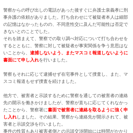
警察からの呼び出しの電話があった後すぐに弁護士泉義孝に刑
事弁護の依頼がありました。打ち合わせにて被疑者本人は細部
の記憶はなかったものの、不同意性交に及んだ可能性は否定で
きないとのことでした。
それを踏まえて、警察での取り調べ対応について打ち合わせを
するとともに、警察に対して被疑者が事実関係を争う意思はな
いことから、
逮捕しないよう、またマスコミ報道しないように
書面にて申し入れ
を行いました。
警察もそれに応じて逮捕せず在宅事件として捜査し、また、マ
スコミ報道もせず捜査を続けました。
他方で、被害者と示談するために警察を通しての被害者の連絡
先の開示を働きかけましたが、警察が直ちに応じてくれなかっ
たことから、警察署に
書面で被害者に連絡を取るように強く申
し入れ
しました。その結果、警察から連絡先が開示されて、被
害者と示談交渉を行いました。
事件の性質もあり被害者側との示談交渉開始には時間がかかり