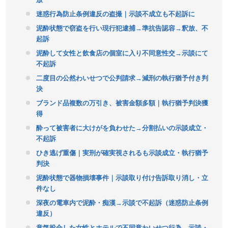
迷惑行為防止条例違反の盗撮｜示談不成立も不起訴に
泥酔状態で窃盗を行い現行犯逮捕→準抗告認容→釈放、不
起訴
泥酔して女性と飲食店の個室に入り不同意性交→示談にて
不起訴
二度目の公然わいせつで公判請求→減刑の執行猶予付き判
決
ブランド品複数の万引き、被害金額多額｜執行猶予判決獲
得
酔って被害者に大けがを負わせた→分割払いの示談成立・
不起訴
ひき逃げ重傷｜実刑が確実視されるも示談成立・執行猶予
判決
泥酔状態で器物損壊事件｜示談取り付け告訴取り消し・立
件なし
深夜の電車内で泥酔・痴漢→示談で不起訴（迷惑防止条例
違反）
意気投合した女性とホテルで不同意わいせつ行為→示談・