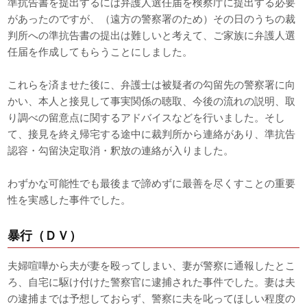
準抗告書を提出するには弁護人選任届を検察庁に提出する必要
があったのですが、（遠方の警察署のため）その日のうちの裁
判所への準抗告書の提出は難しいと考えて、ご家族に弁護人選
任届を作成してもらうことにしました。
これらを済ませた後に、弁護士は被疑者の勾留先の警察署に向
かい、本人と接見して事実関係の聴取、今後の流れの説明、取
り調べの留意点に関するアドバイスなどを行いました。そし
て、接見を終え帰宅する途中に裁判所から連絡があり、準抗告
認容・勾留決定取消・釈放の連絡が入りました。
わずかな可能性でも最後まで諦めずに最善を尽くすことの重要
性を実感した事件でした。
暴行（ＤＶ）
夫婦喧嘩から夫が妻を殴ってしまい、妻が警察に通報したとこ
ろ、自宅に駆け付けた警察官に逮捕された事件でした。妻は夫
の逮捕までは予想しておらず、警察に夫を叱ってほしい程度の