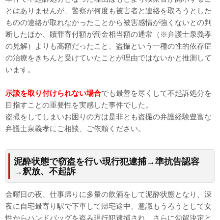
とはありませんが、警察が何度も被害者と連絡を取ろうとした
ものの連絡が取れなかったことから被害感情が強くないとの判
断したほか、贖罪寄付額が罰金相当額の通常（※弁護士泉義孝
の見解）よりも高額だったこと、盗撮という一種の性的依存症
の治療をきちんと受けていたことが理由ではないかと推測して
います。
示談を取り付けられない場合
でも最善を尽くして不起訴処分を
目指すことの重要性を実感した事件でした。
盗撮をしてしまいお困りの方は是非とも盗撮の弁護経験豊富な
弁護士泉義孝にご相談、ご依頼ください。
泥酔状態で窃盗を行い現行犯逮捕→準抗告認容
→釈放、不起訴
金曜日の夜、仕事帰りに多量の飲酒をして泥酔状態となり、深
夜に自宅最寄り駅で下車して帰宅途中、意識もうろうとして女
性からハンドバッグを盗み現行犯逮捕され、さらに勾留決定と