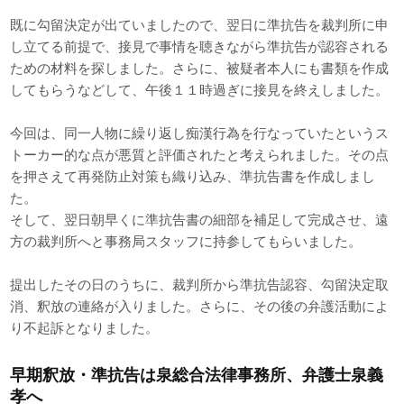
既に勾留決定が出ていましたので、翌日に準抗告を裁判所に申
し立てる前提で、接見で事情を聴きながら準抗告が認容される
ための材料を探しました。さらに、被疑者本人にも書類を作成
してもらうなどして、午後１１時過ぎに接見を終えしました。
今回は、同一人物に繰り返し痴漢行為を行なっていたというス
トーカー的な点が悪質と評価されたと考えられました。その点
を押さえて再発防止対策も織り込み、準抗告書を作成しまし
た。
そして、翌日朝早くに準抗告書の細部を補足して完成させ、遠
方の裁判所へと事務局スタッフに持参してもらいました。
提出したその日のうちに、裁判所から準抗告認容、勾留決定取
消、釈放の連絡が入りました。さらに、その後の弁護活動によ
り不起訴となりました。
早期釈放・準抗告は泉総合法律事務所、弁護士泉義
孝へ