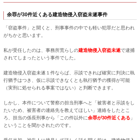
余罪が30件近くある建造物侵入窃盗未遂事件
「窃盗事件」と聞くと、刑事事件の中でも軽い犯罪だと思われ
がちかと思います。
私が受任したのは、事務所荒らしの
建造物侵入窃盗未遂
で逮捕
されてしまったという事件でした。
建造物侵入窃盗未遂１件ならば、示談できれば確実に判決に執
行猶予はつき、仮に示談できなくとも執行猶予の獲得が可能
（実刑に処せられる事案ではない）と判断できます。
しかし、本件について警察の担当刑事へと「被害者と示談をし
たいため、被害者の連絡先を教えてほしい」連絡をしたとこ
ろ、担当の係長刑事から「この件以外に
余罪が30件近くある
」
ということを聞かされたのです。