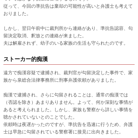
従って、今回の準抗告は棄却の可能性が高いと弁護士も考えて
おりました。
しかし、翌日午前中に裁判所から連絡があり、準抗告認容、勾
留決定取消、釈放との連絡が来ました。
夫は解雇されず、幼子のいる家族の生活も守られたのです。
ストーカー的痴漢
遠方で痴漢容疑で逮捕され、裁判官が勾留決定した事件で、家
族から泉総合法律事務所に刑事弁護依頼がありました。
痴漢で逮捕され、さらに勾留されることは、通常の痴漢では
（否認を除き）あまりありません。よって、何か深刻な事情が
あると考えられました。しかし、家族も警察から詳しい事情を
聴かされていないとのことでした。
依頼時は夜遅かったのですが、準抗告を迅速に行うため、弁護
士は早急に勾留されている警察署に接見に出向きました。