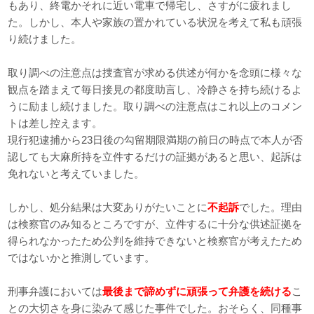
もあり、終電かそれに近い電車で帰宅し、さすがに疲れまし
た。しかし、本人や家族の置かれている状況を考えて私も頑張
り続けました。
取り調べの注意点は捜査官が求める供述が何かを念頭に様々な
観点を踏まえて毎日接見の都度助言し、冷静さを持ち続けるよ
うに励まし続けました。取り調べの注意点はこれ以上のコメン
トは差し控えます。
現行犯逮捕から23日後の勾留期限満期の前日の時点で本人が否
認しても大麻所持を立件するだけの証拠があると思い、起訴は
免れないと考えていました。
しかし、処分結果は大変ありがたいことに
不起訴
でした。理由
は検察官のみ知るところですが、立件するに十分な供述証拠を
得られなかったため公判を維持できないと検察官が考えたため
ではないかと推測しています。
刑事弁護においては
最後まで諦めずに頑張って弁護を続ける
こ
との大切さを身に染みて感じた事件でした。おそらく、同種事