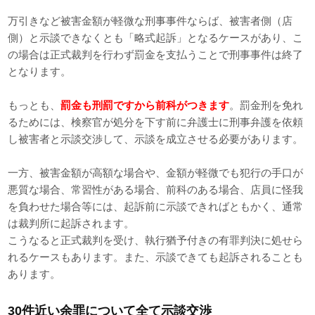
万引きなど被害金額が軽微な刑事事件ならば、被害者側（店
側）と示談できなくとも「略式起訴」となるケースがあり、こ
の場合は正式裁判を行わず罰金を支払うことで刑事事件は終了
となります。
もっとも、
罰金も刑罰ですから前科がつきます
。罰金刑を免れ
るためには、検察官が処分を下す前に弁護士に刑事弁護を依頼
し被害者と示談交渉して、示談を成立させる必要があります。
一方、被害金額が高額な場合や、金額が軽微でも犯行の手口が
悪質な場合、常習性がある場合、前科のある場合、店員に怪我
を負わせた場合等には、起訴前に示談できればともかく、通常
は裁判所に起訴されます。
こうなると正式裁判を受け、執行猶予付きの有罪判決に処せら
れるケースもあります。また、示談できても起訴されることも
あります。
30件近い余罪について全て示談交渉