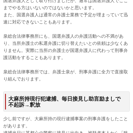
国選弁護人として取り付けましたが、通常は国選弁護人でここ
までやる方はいないのではないかと思います。
また、国選弁護人は通常の弁護士業務で予定が埋まっていて迅
速に対応できないこともあります。
泉総合法律事務所にも、国選弁護人の弁護活動への不満があ
り、当所弁護士の私選弁護に切り替えたいとの依頼は少なくあ
りません。実際に当所の弁護士が国選弁護人に代わって刑事弁
護活動をすることもあります。
泉総合法律事務所では、弁護士泉が、刑事弁護に全力で直接取
り組んでおります。
大麻所持現行犯逮捕、毎日接見し助言励ましで
不起訴→釈放
少し前ですが、大麻所持の現行逮捕事案の刑事弁護をしたこと
があります。
逮捕当日に某都心の警察に接見に出向き、被疑者本人から「狭