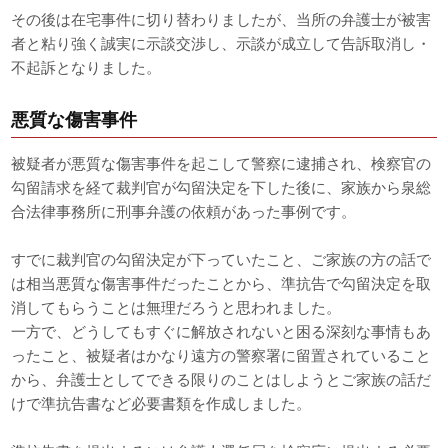
その後は在宅事件に切り替わりましたが、当所の弁護士が被害
者と粘り強く誠実に示談交渉し、示談が成立して告訴取消し・
不起訴となりました。
悪質な傷害事件
被疑者が悪質な傷害事件を起こして警察に逮捕され、検察官の
勾留請求を経て裁判官が勾留決定を下した後に、家族から泉総
合法律事務所に刑事弁護の依頼があった事例です。
すでに裁判官の勾留決定が下っていたこと、ご家族の方の話で
は相当悪質な傷害事件だったことから、準抗告で勾留決定を取
消してもらうことは無理だろうと思われました。
一方で、どうしてもすぐに解放されないと困る深刻な事情もあ
ったこと、被疑者はかなり遠方の警察署に留置されていること
から、弁護士としてできる限りのことはしようとご家族の話だ
けで準抗告書など必要書類を作成しました。