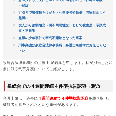
不起訴
万引きで警備員をけがをさせ事後強盗致傷｜勾留阻止し不
起訴に
友人から強制性交（現不同意性交）として被害届→示談成
立・不起訴
盗撮の少年事件で審判不開始となった事案
刑事弁護は泉総合法律事務所、弁護士泉義孝にお任せくだ
さい
泉総合法律事務所の弁護士 泉義孝と申します。私が担当した印
象に残る刑事弁護についてご紹介します。
泉総合での４週間連続４件準抗告認容→釈放
弁護士泉は、過去に
４週間連続で４件準抗告認容
を勝ち取り、
被疑者が釈放されたという事例があります。