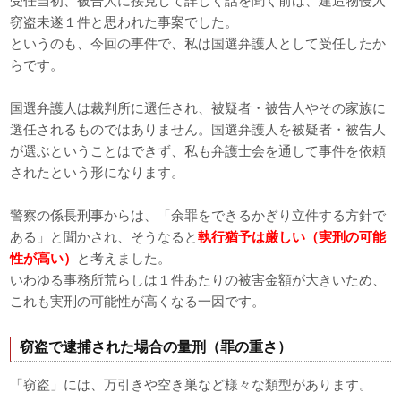
受任当初、被告人に接見して詳しく話を聞く前は、建造物侵入
窃盗未遂１件と思われた事案でした。
というのも、今回の事件で、私は国選弁護人として受任したか
らです。
国選弁護人は裁判所に選任され、被疑者・被告人やその家族に
選任されるものではありません。国選弁護人を被疑者・被告人
が選ぶということはできず、私も弁護士会を通して事件を依頼
されたという形になります。
警察の係長刑事からは、「余罪をできるかぎり立件する方針で
ある」と聞かされ、そうなると
執行猶予は厳しい（実刑の可能
性が高い）
と考えました。
いわゆる事務所荒らしは１件あたりの被害金額が大きいため、
これも実刑の可能性が高くなる一因です。
窃盗で逮捕された場合の量刑（罪の重さ）
「窃盗」には、万引きや空き巣など様々な類型があります。