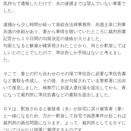
気持ちで通報しただけで、夫の逮捕までは望んでいない事案で
した。
逮捕から少し時間が経って泉総合法律事務所、弁護士泉に刑事
弁護の依頼があり、妻から事情を聴いていたところに裁判所書
記官から１０日間の勾留決定の連絡が入りました。
勾留となると解雇が確実視されたことから、何とか釈放してほ
しいとのことでしたので、準抗告しか手段はないと考えまし
た。
そこで、妻との打ち合わせのその場で準抗告に必要な準抗告書
など書類を作成し、その後、夫が勾留されている警察署に出向
いて接見しました。検察庁に弁護人選任届を提出してから、夜
になって裁判所に準抗告書などの書類を提出しました。
ＤＶは、釈放されると被疑者（夫）が自宅に戻り被害者（妻）
と一緒になるため、万が一釈放して自宅で凶悪事件が起これば
裁判所の責任問題になります。よって、裁判所としてもＤＶに
ついてはかなり慎重に審理するものです。