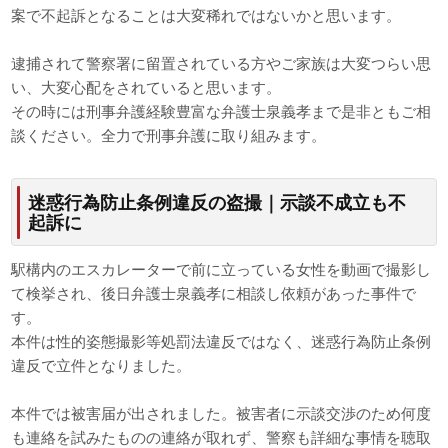
案で不起訴となることは大変稀れではないかと思います。
逮捕されて警察署に留置されている方やご家族は大変つらい思
い、大変心配をされていると思います。
その時には刑事弁護経験豊富な弁護士泉義孝まで是非ともご相
談ください。全力で刑事弁護に取り組みます。
迷惑行為防止条例違反の盗撮｜示談不成立も不
起訴に
駅構内のエスカレーターで前に立っている女性を動画で撮影し
て検挙され、後日弁護士泉義孝に相談し依頼があった事件で
す。
本件は性的姿態撮影等処罰法違反ではなく、迷惑行為防止条例
違反で立件となりました。
本件では被害届が出されました。被害者に示談交渉のため何度
も連絡を試みたものの連絡が取れず、警察も詳細な事情を聴取