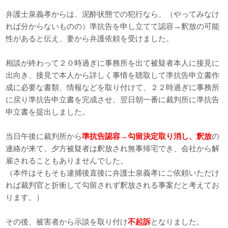
弁護士泉義孝からは、泥酔状態での犯行なら、（やってみなけ
れば分からないものの）準抗告を申し立てて認容→釈放の可能
性があると伝え、妻から弁護依頼を受けました。
相談が終わって２０時過ぎに事務所を出て被疑者本人に接見に
出向き、接見で本人から詳しく事情を聴取して準抗告申立書作
成に必要な書類、情報などを取り付けて、２２時過ぎに事務所
に戻り準抗告申立書を完成させ、翌日朝一番に裁判所に準抗告
申立書を提出しました。
当日午後に裁判所から
準抗告認容→勾留決定取り消し、釈放
の
連絡が来て、夕方被疑者は釈放され無事帰宅でき、会社から解
雇されることもありませんでした。
（本件はそもそも逮捕後直後に弁護士泉義孝にご依頼いただけ
れば裁判官と折衝して勾留されず釈放される事案だと考えてお
ります。）
その後、被害者から示談を取り付け
不起訴
となりました。