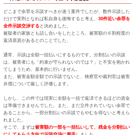
どこまで余罪を示談すべきか迷う案件でしたが、数件示談した
だけで実刑となれば私自身も後悔すると考え、
30件近い余罪を
全件示談交渉する
と決めました。
被疑者の家族とも話し合いをしたところ、被害額の６割程度の
返済原資があるとのことでした。
通常、示談は全額一括払いにするものです。分割払いの示談
は、被害者にも「約束が守られないのでは？」と不安を抱かれ
てしまうため、基本的に行いません。
また、被害金額全額での示談でないと、検察官や裁判官は被害
弁償について厳しく評価します。
しかし、この件では現実に全額を一括で返済できるほどの資金
は準備できませんでした。また、まだ立件されていない余罪で
あることから、一部分割払いの示談でもやむを得ないと考えら
れました。
そこで、まずは
被害額の一部を一括払いして、残金を分割払い
にしてもらう方向で示談交渉に着手
しました。