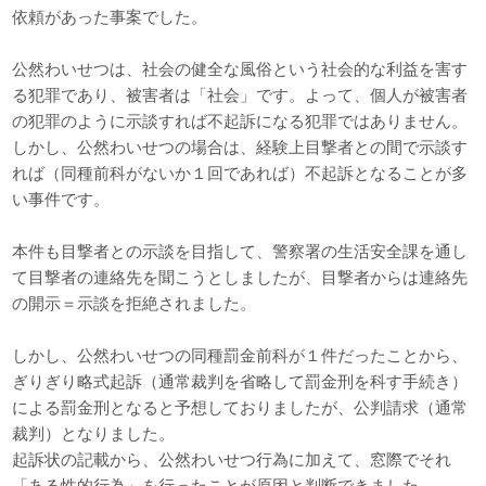
依頼があった事案でした。
公然わいせつは、社会の健全な風俗という社会的な利益を害す
る犯罪であり、被害者は「社会」です。よって、個人が被害者
の犯罪のように示談すれば不起訴になる犯罪ではありません。
しかし、公然わいせつの場合は、経験上目撃者との間で示談す
れば（同種前科がないか１回であれば）不起訴となることが多
い事件です。
本件も目撃者との示談を目指して、警察署の生活安全課を通し
て目撃者の連絡先を聞こうとしましたが、目撃者からは連絡先
の開示＝示談を拒絶されました。
しかし、公然わいせつの同種罰金前科が１件だったことから、
ぎりぎり略式起訴（通常裁判を省略して罰金刑を科す手続き）
による罰金刑となると予想しておりましたが、公判請求（通常
裁判）となりました。
起訴状の記載から、公然わいせつ行為に加えて、窓際でそれ
「ある性的行為」を行ったことが原因と判断できました。