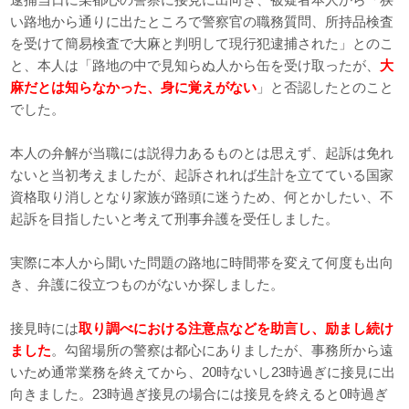
い路地から通りに出たところで警察官の職務質問、所持品検査
を受けて簡易検査で大麻と判明して現行犯逮捕された」とのこ
と、本人は「路地の中で見知らぬ人から缶を受け取ったが、
大
麻だとは知らなかった、身に覚えがない
」と否認したとのこと
でした。
本人の弁解が当職には説得力あるものとは思えず、起訴は免れ
ないと当初考えましたが、起訴されれば生計を立てている国家
資格取り消しとなり家族が路頭に迷うため、何とかしたい、不
起訴を目指したいと考えて刑事弁護を受任しました。
実際に本人から聞いた問題の路地に時間帯を変えて何度も出向
き、弁護に役立つものがないか探しました。
接見時には
取り調べにおける注意点などを助言し、励まし続け
ました
。勾留場所の警察は都心にありましたが、事務所から遠
いため通常業務を終えてから、20時ないし23時過ぎに接見に出
向きました。23時過ぎ接見の場合には接見を終えると0時過ぎ