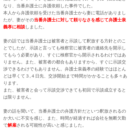
なり、当番弁護士に弁護依頼した事件でした。
本人から弁護依頼を受けた当番弁護士から妻に電話がありまし
たが、妻がその
当番弁護士に対して頼りなさを感じて弁護士泉
義孝に相談
しました。
妻の話では当番弁護士は被害者と示談して釈放する方針とのこ
とでしたが、示談と言っても検察官に被害者の連絡先を開示し
てもらう必要があり、すぐに検察官から開示されるわけではあ
りません。また、被害者の都合もありますから、すぐに示談交
渉できるわけでもありません。弁護士泉義孝の経験ではほとん
どは早くて３,４日先、交渉開始まで時間がかかることも多々あ
ります。
また、被害者と会って示談交渉できても初回で示談成立すると
は限りません。
妻の話を聞いて、当番弁護士の弁護方針だといつ釈放されるの
か大いに不安を感じ、また、時間が経過すれば会社を無断欠勤
で
解雇
される可能性が高いと感じました。