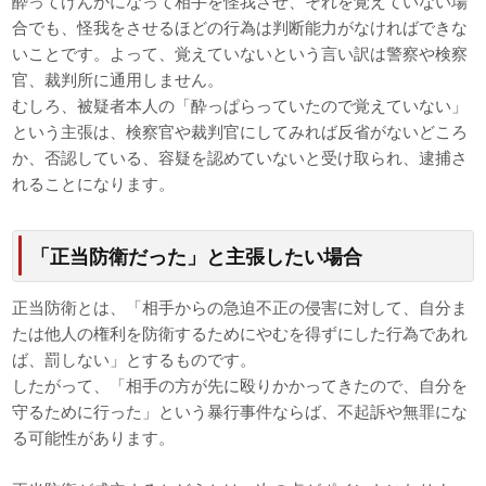
酔ってけんかになって相手を怪我させ、それを覚えていない場
合でも、怪我をさせるほどの行為は判断能力がなければできな
いことです。よって、覚えていないという言い訳は警察や検察
官、裁判所に通用しません。
むしろ、被疑者本人の「酔っぱらっていたので覚えていない」
という主張は、検察官や裁判官にしてみれば反省がないどころ
か、否認している、容疑を認めていないと受け取られ、逮捕さ
れることになります。
「正当防衛だった」と主張したい場合
正当防衛とは、「相手からの急迫不正の侵害に対して、自分ま
たは他人の権利を防衛するためにやむを得ずにした行為であれ
ば、罰しない」とするものです。
したがって、「相手の方が先に殴りかかってきたので、自分を
守るために行った」という暴行事件ならば、不起訴や無罪にな
る可能性があります。