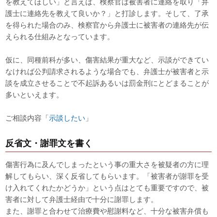
を教えてほしい」と言えば、検察官は被害者に連絡を取り「弁
護士に連絡先を教えて良いか？」と打診します。そして、了承
を得られた場合のみ、検察官から弁護士に被害者の連絡先が伝
えられる仕組みとなっています。
仮に、同種前科が多い、傷害結果が重大など、示談ができてい
なければ公判請求されるような場合でも、弁護士が被害者と示
談を成立させることで不起訴あるいは罰金刑にとどまることが
多いといえます。
ご相談内容「
示談したい
」
反省文・謝罪文を書く
傷害行為に及んでしまったという事の重大さを被疑者の方に理
解してもらい、深く反省してもらいます。「被害者が謝罪を受
け入れてくれたかどうか」という点はとても重要ですので、被
害者に対して弁護士経由で十分に謝罪します。
また、謝罪と合わせて治療費や慰謝料など、十分な被害弁償も