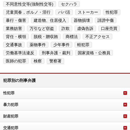
不同意性交等(強制性交等)
セクハラ
児童買春，ポルノ・淫行
パパ活
ストーカー
性犯罪
暴行・傷害
建造物、住居侵入
器物損壊
誹謗中傷
業務妨害
万引など窃盗
詐欺
虚偽告訴
口座売買
背任・横領
脱税・贈収賄
商標法
不正アクセス
交通事故
薬物事件
少年事件
軽犯罪
労働基準法違反
刑事弁護・裁判
国家資格・公務員
医師の犯罪
検察
警察署
犯罪別の刑事弁護
性犯罪
暴力犯罪
財産犯罪
交通犯罪