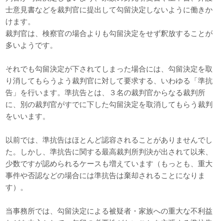
士意見書などを裁判官に提出して勾留決定しないように働きか
けます。
裁判官は、検察官の場合よりも勾留決定をせず釈放することが
多いようです。
それでも勾留決定が下されてしまった場合には、勾留決定を取
り消してもらうよう裁判官に対して要求する、いわゆる「準抗
告」を行います。準抗告とは、３名の裁判官からなる裁判所
に、別の裁判官がすでに下した勾留決定を取消してもらう裁判
をいいます。
以前では、準抗告はほとんど認容されることがありませんでし
た。しかし、準抗告に関する最高裁判所判決が出されて以来、
少数ですが認められるケースも増えています（もっとも、重大
事件や否認などの場合には準抗告は棄却されることになりま
す）。
当事務所では、勾留決定による被疑者・家族への重大な不利益