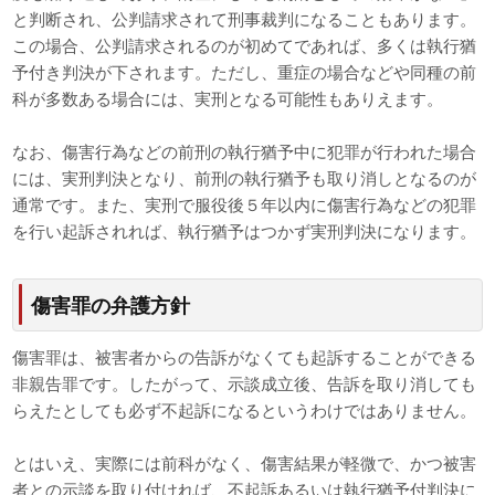
と判断され、公判請求されて刑事裁判になることもあります。
この場合、公判請求されるのが初めてであれば、多くは執行猶
予付き判決が下されます。ただし、重症の場合などや同種の前
科が多数ある場合には、実刑となる可能性もありえます。
なお、傷害行為などの前刑の執行猶予中に犯罪が行われた場合
には、実刑判決となり、前刑の執行猶予も取り消しとなるのが
通常です。また、実刑で服役後５年以内に傷害行為などの犯罪
を行い起訴されれば、執行猶予はつかず実刑判決になります。
傷害罪の弁護方針
傷害罪は、被害者からの告訴がなくても起訴することができる
非親告罪です。したがって、示談成立後、告訴を取り消しても
らえたとしても必ず不起訴になるというわけではありません。
とはいえ、実際には前科がなく、傷害結果が軽微で、かつ被害
者との示談を取り付ければ、不起訴あるいは執行猶予付判決に