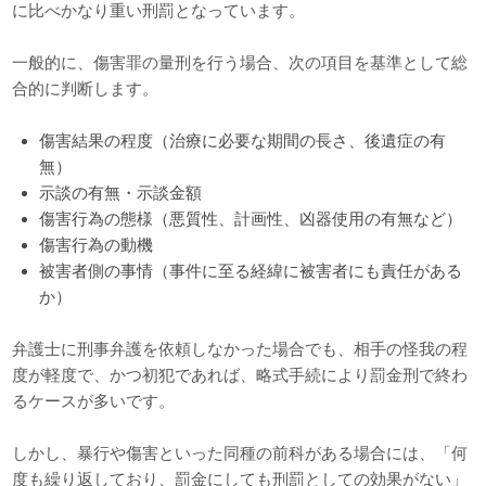
に比べかなり重い刑罰となっています。
一般的に、傷害罪の量刑を行う場合、次の項目を基準として総
合的に判断します。
傷害結果の程度（治療に必要な期間の長さ、後遺症の有
無）
示談の有無・示談金額
傷害行為の態様（悪質性、計画性、凶器使用の有無など）
傷害行為の動機
被害者側の事情（事件に至る経緯に被害者にも責任がある
か）
弁護士に刑事弁護を依頼しなかった場合でも、相手の怪我の程
度が軽度で、かつ初犯であれば、略式手続により罰金刑で終わ
るケースが多いです。
しかし、暴行や傷害といった同種の前科がある場合には、「何
度も繰り返しており、罰金にしても刑罰としての効果がない」