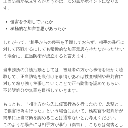
正当防衛が成立するかどうかは、次の点がポイントになりま
す。
侵害を予期していたか
積極的な加害意思があったか
したがって、“相手からの侵害を予期しておらず、相手の暴行に
対して応戦するにしても積極的な加害意思を持たなかった“とい
う場合に、正当防衛が成立すると言えます。
当事務所の弁護活動としては、被疑者の方から事情を細かく聴
取して、正当防衛を裏付ける事情があれば捜査機関や裁判官に
対して粘り強く主張していくことで正当防衛を認めてもらい、
不起訴処分や無罪を目指していきます。
もっとも、「相手方から先に侵害行為を行ったので、反撃とし
て傷害行為を行った」という場合において、検察官や裁判所が
簡単に正当防衛を認めることは通常ないとお考えください。
このような場合には相手方が暴行（傷害）、こちらは傷害とし