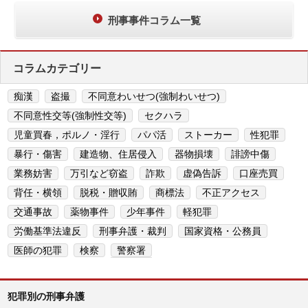
刑事事件コラム一覧
コラムカテゴリー
痴漢
盗撮
不同意わいせつ(強制わいせつ)
不同意性交等(強制性交等)
セクハラ
児童買春，ポルノ・淫行
パパ活
ストーカー
性犯罪
暴行・傷害
建造物、住居侵入
器物損壊
誹謗中傷
業務妨害
万引など窃盗
詐欺
虚偽告訴
口座売買
背任・横領
脱税・贈収賄
商標法
不正アクセス
交通事故
薬物事件
少年事件
軽犯罪
労働基準法違反
刑事弁護・裁判
国家資格・公務員
医師の犯罪
検察
警察署
犯罪別の刑事弁護