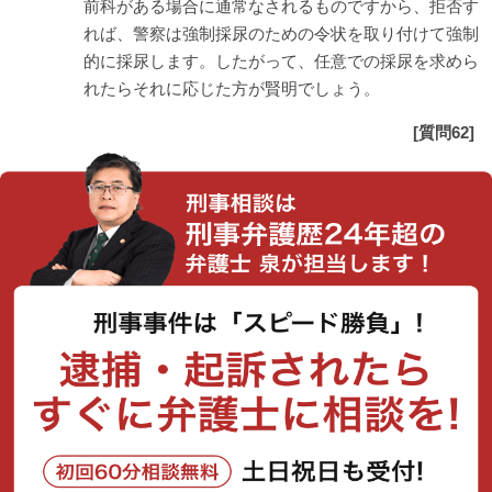
前科がある場合に通常なされるものですから、拒否す
れば、警察は強制採尿のための令状を取り付けて強制
的に採尿します。したがって、任意での採尿を求めら
れたらそれに応じた方が賢明でしょう。
[質問62]