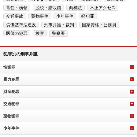
背任・横領
脱税・贈収賄
商標法
不正アクセス
交通事故
薬物事件
少年事件
軽犯罪
労働基準法違反
刑事弁護・裁判
国家資格・公務員
医師の犯罪
検察
警察署
犯罪別の刑事弁護
性犯罪
暴力犯罪
財産犯罪
交通犯罪
薬物犯罪
少年事件