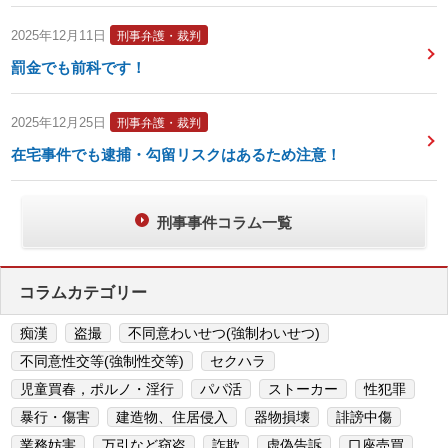
2025年12月11日
刑事弁護・裁判
罰金でも前科です！
2025年12月25日
刑事弁護・裁判
在宅事件でも逮捕・勾留リスクはあるため注意！
刑事事件コラム一覧
コラムカテゴリー
痴漢
盗撮
不同意わいせつ(強制わいせつ)
不同意性交等(強制性交等)
セクハラ
児童買春，ポルノ・淫行
パパ活
ストーカー
性犯罪
暴行・傷害
建造物、住居侵入
器物損壊
誹謗中傷
業務妨害
万引など窃盗
詐欺
虚偽告訴
口座売買