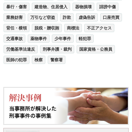
暴行・傷害
建造物、住居侵入
器物損壊
誹謗中傷
業務妨害
万引など窃盗
詐欺
虚偽告訴
口座売買
背任・横領
脱税・贈収賄
商標法
不正アクセス
交通事故
薬物事件
少年事件
軽犯罪
労働基準法違反
刑事弁護・裁判
国家資格・公務員
医師の犯罪
検察
警察署