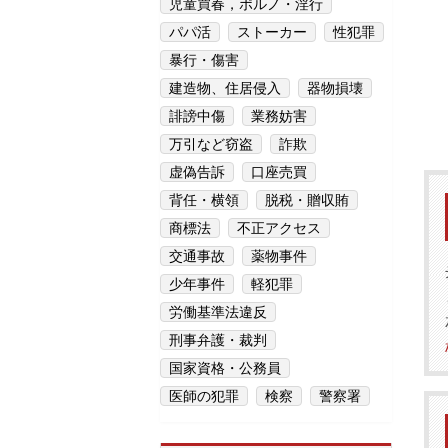
児童買春，ポルノ・淫行
パパ活
ストーカー
性犯罪
暴行・傷害
建造物、住居侵入
器物損壊
誹謗中傷
業務妨害
万引など窃盗
詐欺
虚偽告訴
口座売買
背任・横領
脱税・贈収賄
商標法
不正アクセス
交通事故
薬物事件
少年事件
軽犯罪
労働基準法違反
刑事弁護・裁判
国家資格・公務員
医師の犯罪
検察
警察署