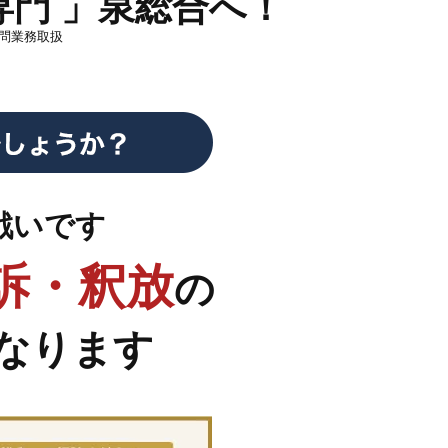
専門
」泉総合へ！
問業務取扱
戦いです
訴・釈放
の
なります