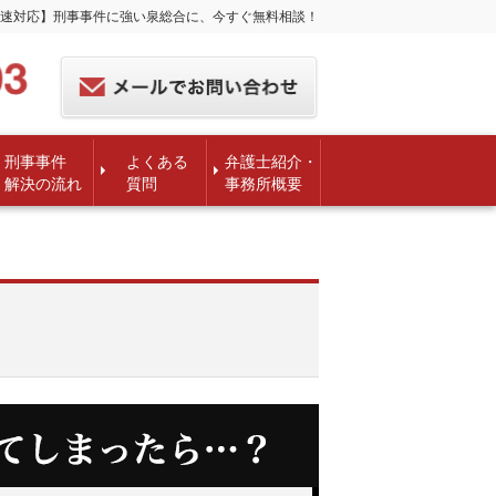
速対応】刑事事件に強い泉総合に、今すぐ無料相談！
刑事事件
よくある
弁護士紹介・
解決の流れ
質問
事務所概要