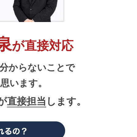
泉
が直接対応
分からないことで
と思います。
が
直接担当
します。