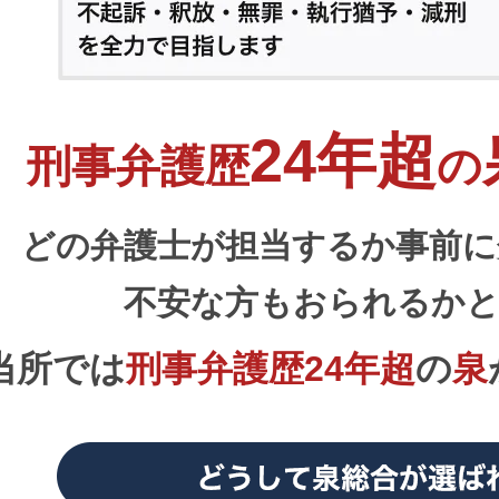
24年超
刑事弁護歴
の
どの弁護士が担当するか事前に
不安な方もおられるか
当所では
刑事弁護歴24年超
の
泉