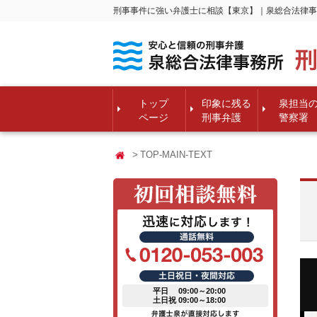
刑事事件に強い弁護士に相談【東京】｜泉総合法律事
トップ
印象に残る
泉担当
ページ
刑事弁護
警察署
TOP-MAIN-TEXT
平日 09:00～20:00
土日祝 09:00～18:00