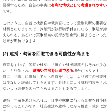
要視するため、自首の事実は
有利な情状として考慮されやすい
です。
このように、自首は検察官や裁判官にとって量刑判断の重要な
材料となりますので、拘禁刑が執行猶予付きになる、刑期が抑
えられる、あるいは実刑相当の犯罪が罰金刑に留まるといった
効果が期待できます。
(2) 逮捕・勾留を回避できる可能性が高まる
自首をすれば、警察や検察に「逃亡や証拠隠滅のおそれが少な
い」と評価され、
逮捕や勾留を回避できる
場合があります。
特に、弁護士に依頼してから自首を行えば、より逃亡の可能性
は少ないと評価してもらえます。弁護士により身柄拘束をされ
ないよう調整を図ってもらえることもあるでしょう。
逮捕・勾留を避けられれば、仕事や家庭に与える影響を最小限
に抑えることができ、社会生活を維持しながら捜査・裁判に対