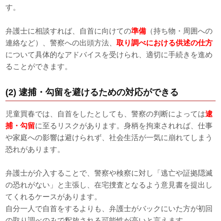
す。
弁護士に相談すれば、自首に向けての
準備
（持ち物・周囲への
連絡など）、警察への出頭方法、
取り調べにおける供述の仕方
について具体的なアドバイスを受けられ、適切に手続きを進め
ることができます。
(2) 逮捕・勾留を避けるための対応ができる
児童買春では、自首をしたとしても、警察の判断によっては
逮
捕・勾留
に至るリスクがあります。身柄を拘束されれば、仕事
や家庭への影響は避けられず、社会生活が一気に崩れてしまう
恐れがあります。
弁護士が介入することで、警察や検察に対し「逃亡や証拠隠滅
の恐れがない」と主張し、在宅捜査となるよう意見書を提出し
てくれるケースがあります。
自分一人で自首をするよりも、弁護士がバックにいた方が初回
の取り調べのみで釈放される可能性が高いと言えます。