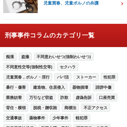
児童買春、児童ポルノの弁護
刑事事件コラムのカテゴリ一覧
痴漢
盗撮
不同意わいせつ(強制わいせつ)
不同意性交等(強制性交等)
セクハラ
児童買春，ポルノ・淫行
パパ活
ストーカー
性犯罪
暴行・傷害
建造物、住居侵入
器物損壊
誹謗中傷
業務妨害
万引など窃盗
詐欺
虚偽告訴
口座売買
背任・横領
脱税・贈収賄
商標法
不正アクセス
交通事故
薬物事件
少年事件
軽犯罪