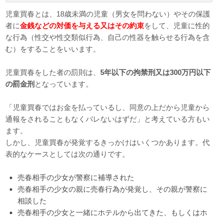
児童買春とは、18歳未満の児童（男女を問わない）やその保護
者に
金銭などの対価を与える又はその約束
をして、児童に性的
な行為（性交や性交類似行為、自己の性器を触らせる行為を含
む）をすることをいいます。
児童買春をした者の罰則は、
5年以下の拘禁刑又は300万円以下
の罰金刑
となっています。
「児童買春ではお金を払っているし、同意の上だから児童から
通報をされることもなくバレないはずだ」と考えている方もい
ます。
しかし、児童買春が発覚するきっかけはいくつかあります。代
表的なケースとしては次の通りです。
売春相手の少女が警察に補導された
売春相手の少女の親に売春行為が発覚し、その親が警察に
相談した
売春相手の少女と一緒にホテルから出てきた、もしくはホ