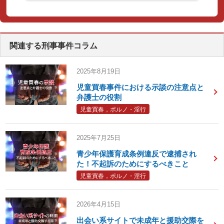
関連する刑事事件コラム
2025年8月19日
児童買春事件における示談の注意点と
弁護士の役割
児童買春，ポルノ・淫行
2025年7月25日
青少年保護育成条例違反で逮捕され
た！不起訴のためにするべきこと
児童買春，ポルノ・淫行
2026年4月15日
出会い系サイトで未成年と援助交際を