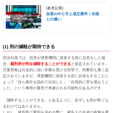
[参考記事]
自首のやり方と成立要件｜出頭
との違い
(1) 刑の減軽が期待できる
刑法42条では、犯罪が捜査機関に発覚する前に自首をした場
合、
裁判所が刑を減軽することができる
と規定されています。
児童買春は社会的に強い非難を受ける犯罪で、刑事罰も重く設
定されていますが、捜査機関に発覚する前に自首をすることに
よって「自ら責任を認めて出頭した」「自発的に罪を償おうと
した」という事情が量刑で考慮される可能性があるのです。
「減軽することができる」とあるように、必ずしも刑が軽くな
るわけではありません。
しかし、裁判所は量刑を決める際に、被告人の反省の有無を重