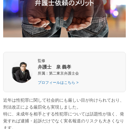
監修
弁護士 泉 義孝
所属：第二東京弁護士会
プロフィールはこちら >
近年は性犯罪に関して社会的にも厳しい目が向けられており、
刑法改正による厳罰化も実現しました。
特に、未成年を相手とする性犯罪については話題性が強く、発
覚すれば逮捕・起訴だけでなく実名報道のリスクも大きくなり
ます。