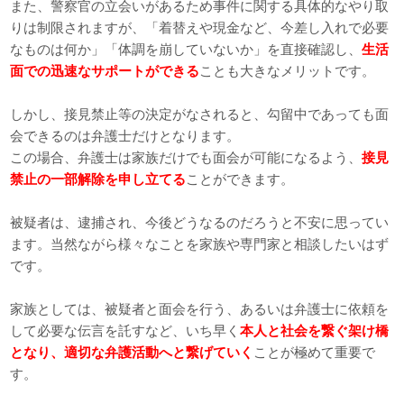
また、警察官の立会いがあるため事件に関する具体的なやり取
りは制限されますが、「着替えや現金など、今差し入れで必要
なものは何か」「体調を崩していないか」を直接確認し、
生活
面での迅速なサポートができる
ことも大きなメリットです。
しかし、接見禁止等の決定がなされると、勾留中であっても面
会できるのは弁護士だけとなります。
この場合、弁護士は家族だけでも面会が可能になるよう、
接見
禁止の一部解除を申し立てる
ことができます。
被疑者は、逮捕され、今後どうなるのだろうと不安に思ってい
ます。当然ながら様々なことを家族や専門家と相談したいはず
です。
家族としては、被疑者と面会を行う、あるいは弁護士に依頼を
して必要な伝言を託すなど、いち早く
本人と社会を繋ぐ架け橋
となり、適切な弁護活動へと繋げていく
ことが極めて重要で
す。