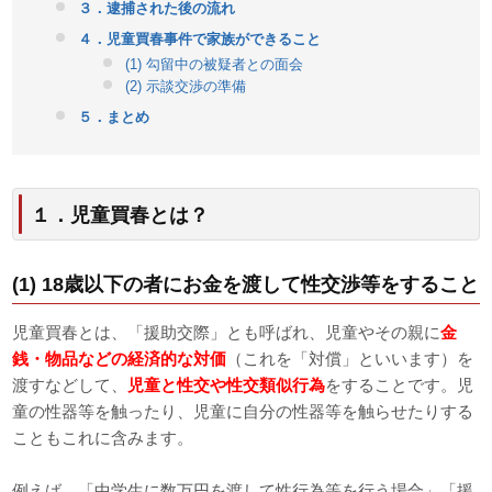
３．逮捕された後の流れ
４．児童買春事件で家族ができること
(1) 勾留中の被疑者との面会
(2) 示談交渉の準備
５．まとめ
１．児童買春とは？
(1) 18歳以下の者にお金を渡して性交渉等をすること
児童買春とは、「援助交際」とも呼ばれ、児童やその親に
金
銭・物品などの経済的な対価
（これを「対償」といいます）を
渡すなどして、
児童と性交や性交類似行為
をすることです。児
童の性器等を触ったり、児童に自分の性器等を触らせたりする
こともこれに含みます。
例えば、「中学生に数万円を渡して性行為等を行う場合」「援