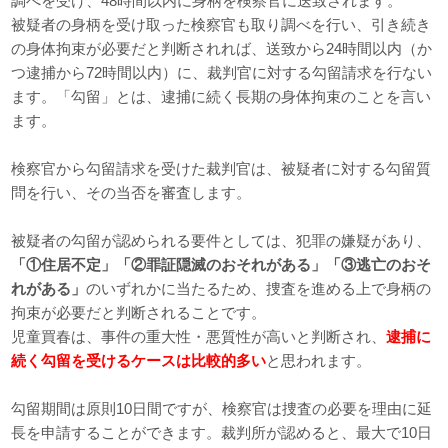
調べを受け、48時間以内に身柄を検察官に送致されます。
被疑者の身柄を受け取った検察官も取り調べを行い、引き続き
の身体拘束が必要だと判断されれば、送致から24時間以内（か
つ逮捕から72時間以内）に、裁判官に対する勾留請求を行ない
ます。「勾留」とは、逮捕に続く長期の身体拘束のことを言い
ます。
検察官から勾留請求を受けた裁判官は、被疑者に対する勾留質
問を行い、その当否を審査します。
被疑者の勾留が認められる要件としては、犯罪の嫌疑があり、
「①住居不定」「②罪証隠滅のおそれがある」「③逃亡のおそ
れがある」
のいずれかに当たるため、捜査を進める上で身柄の
拘束が必要だと判断されることです。
児童買春は、事件の重大性・悪質性が高いと判断され、
逮捕に
続く勾留を受けるケースは比較的多い
と思われます。
勾留期間は原則10日間ですが、検察官は捜査の必要を理由に延
長を申請することができます。裁判所が認めると、最大で10日