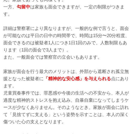
一方、
勾留中
は家族も面会できますが、一定の制限がつきま
す。
詳細は警察署により異なりますが、一般的な例で言うと、面会
が可能なのは平日の日中の時間帯で、時間は15分〜20分程度、
面会できるのは被疑者1人につき1日1回のみで、人数制限もあ
ります（1回の面会で3人まで）。
また、一般面会では警察官の立会いもあります。
家族が面会を行う最大のメリットは、外部から遮断され孤立無
援となった被疑者に
「精神的な安心感」を与えられる
点にあり
ます。
児童買春事件では、罪悪感や今後の生活への不安から、本人が
過度な精神的ストレスを抱え込み、自暴自棄になってしまうケ
ースが少なくありません。そのようなとき、家族が面会に訪れ
て「見捨てずに支える」という姿勢を示すことは、本人の深く
傷ついた心の支えとなります。