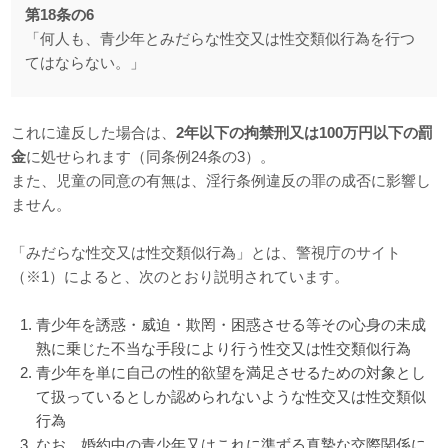
第18条の6
「何人も、青少年とみだらな性交又は性交類似行為を行つ
てはならない。」
これに違反した場合は、
2年以下の拘禁刑又は100万円以下の罰
金
に処せられます（同条例24条の3）。
また、児童の同意の有無は、淫行条例違反の罪の成否に影響し
ません。
「みだらな性交又は性交類似行為」とは、警視庁のサイト
（※1）によると、次のとおり説明されています。
青少年を誘惑・威迫・欺罔・困惑させる等その心身の未成
熟に乗じた不当な手段により行う性交又は性交類似行為
青少年を単に自己の性的欲望を満足させるための対象とし
て扱っているとしか認められないような性交又は性交類似
行為
なお、婚約中の青少年又はこれに準ずる真摯な交際関係に