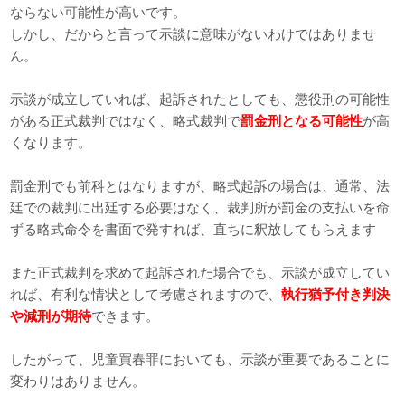
ならない可能性が高いです。
しかし、だからと言って示談に意味がないわけではありませ
ん。
示談が成立していれば、起訴されたとしても、懲役刑の可能性
がある正式裁判ではなく、略式裁判で
罰金刑となる可能性
が高
くなります。
罰金刑でも前科とはなりますが、略式起訴の場合は、通常、法
廷での裁判に出廷する必要はなく、裁判所が罰金の支払いを命
ずる略式命令を書面で発すれば、直ちに釈放してもらえます
また正式裁判を求めて起訴された場合でも、示談が成立してい
れば、有利な情状として考慮されますので、
執行猶予付き判決
や減刑が期待
できます。
したがって、児童買春罪においても、示談が重要であることに
変わりはありません。