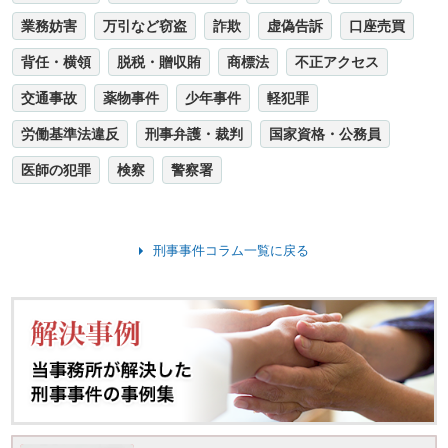
業務妨害
万引など窃盗
詐欺
虚偽告訴
口座売買
背任・横領
脱税・贈収賄
商標法
不正アクセス
交通事故
薬物事件
少年事件
軽犯罪
労働基準法違反
刑事弁護・裁判
国家資格・公務員
医師の犯罪
検察
警察署
刑事事件コラム一覧に戻る