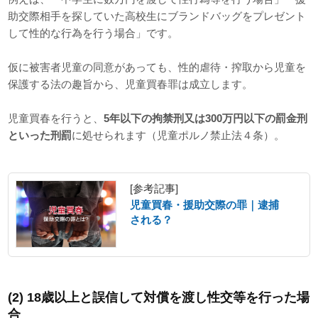
助交際相手を探していた高校生にブランドバッグをプレゼント
して性的な行為を行う場合」です。
仮に被害者児童の同意があっても、性的虐待・搾取から児童を
保護する法の趣旨から、児童買春罪は成立します。
児童買春を行うと、
5年以下の拘禁刑又は300万円以下の罰金刑
といった刑罰
に処せられます（児童ポルノ禁止法４条）。
[参考記事]
児童買春・援助交際の罪｜逮捕
される？
(2) 18歳以上と誤信して対償を渡し性交等を行った場
合