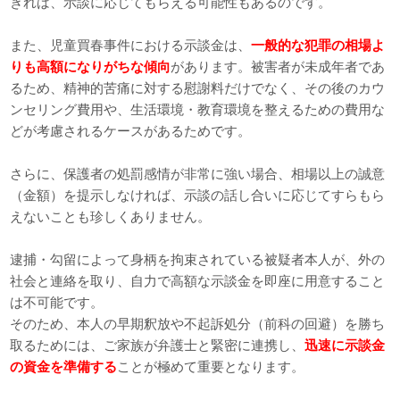
きれば、示談に応じてもらえる可能性もあるのです。
また、児童買春事件における示談金は、
一般的な犯罪の相場よ
りも高額になりがちな傾向
があります。被害者が未成年者であ
るため、精神的苦痛に対する慰謝料だけでなく、その後のカウ
ンセリング費用や、生活環境・教育環境を整えるための費用な
どが考慮されるケースがあるためです。
さらに、保護者の処罰感情が非常に強い場合、相場以上の誠意
（金額）を提示しなければ、示談の話し合いに応じてすらもら
えないことも珍しくありません。
逮捕・勾留によって身柄を拘束されている被疑者本人が、外の
社会と連絡を取り、自力で高額な示談金を即座に用意すること
は不可能です。
そのため、本人の早期釈放や不起訴処分（前科の回避）を勝ち
取るためには、ご家族が弁護士と緊密に連携し、
迅速に示談金
の資金を準備する
ことが極めて重要となります。