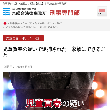
刑事事件に強い弁護士に相談【東京】｜泉総合法律事務所
刑事事件コラム一覧
児童買春，ポルノ・淫行
児童買春の疑いで逮捕された！家族にできること
児童買春，ポルノ・淫行
児童買春の疑いで逮捕された！家族にできるこ
と
[公開日]2026年6月8日