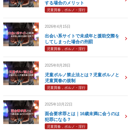
する場合のメリット
児童買春，ポルノ・淫行
2026年4月15日
出会い系サイトで未成年と援助交際を
してしまった場合の刑罰
児童買春，ポルノ・淫行
2025年8月28日
児童ポルノ禁止法とは？児童ポルノと
児童買春の規制
児童買春，ポルノ・淫行
2025年10月22日
面会要求罪とは｜16歳未満に会うのは
犯罪になる？
児童買春，ポルノ・淫行