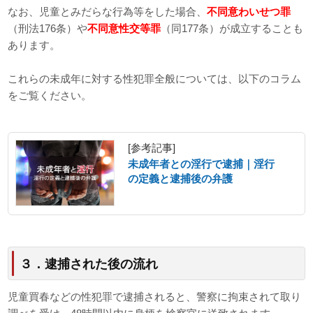
なお、児童とみだらな行為等をした場合、
不同意わいせつ罪
（刑法176条）や
不同意性交等罪
（同177条）が成立することも
あります。
これらの未成年に対する性犯罪全般については、以下のコラム
をご覧ください。
[参考記事]
未成年者との淫行で逮捕｜淫行
の定義と逮捕後の弁護
３．逮捕された後の流れ
児童買春などの性犯罪で逮捕されると、警察に拘束されて取り