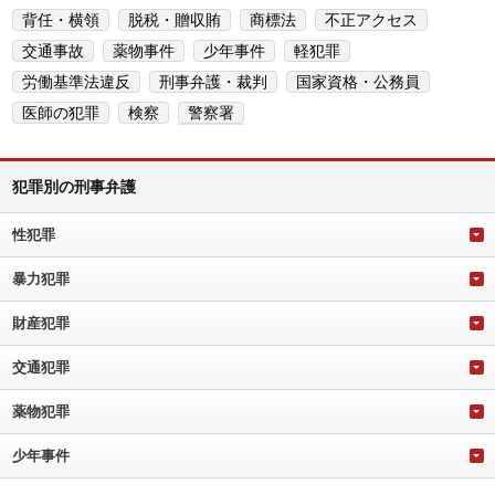
背任・横領
脱税・贈収賄
商標法
不正アクセス
交通事故
薬物事件
少年事件
軽犯罪
労働基準法違反
刑事弁護・裁判
国家資格・公務員
医師の犯罪
検察
警察署
犯罪別の刑事弁護
性犯罪
暴力犯罪
財産犯罪
交通犯罪
薬物犯罪
少年事件