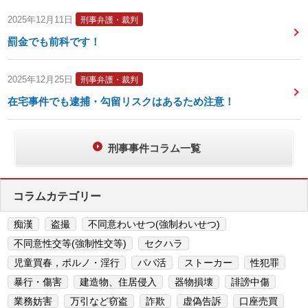
2025年12月11日
刑事弁護・裁判
罰金でも前科です！
2025年12月25日
刑事弁護・裁判
在宅事件でも逮捕・勾留リスクはあるため注意！
刑事事件コラム一覧
コラムカテゴリー
痴漢
盗撮
不同意わいせつ(強制わいせつ)
不同意性交等(強制性交等)
セクハラ
児童買春，ポルノ・淫行
パパ活
ストーカー
性犯罪
暴行・傷害
建造物、住居侵入
器物損壊
誹謗中傷
業務妨害
万引など窃盗
詐欺
虚偽告訴
口座売買