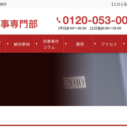
務所
【土日も迅
[平日]9:00〜20:00 [土日祝]9:00〜18:00
の
刑事事件
解決事例
費用
アクセス
コラム