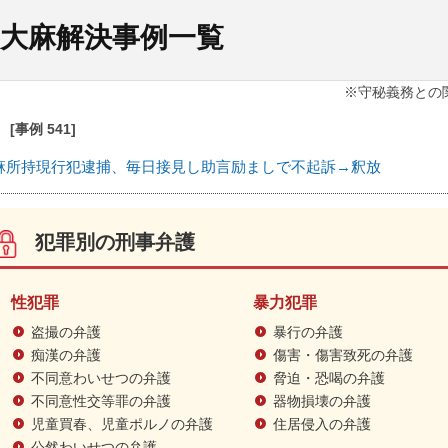
大麻解決事例一覧
※守秘義務との
[事例 541]
麻所持現行犯逮捕、毎日接見し助言励ましで不起訴→釈放
犯罪別の刑事弁護
性犯罪
暴力犯罪
盗撮の弁護
暴行の弁護
痴漢の弁護
傷害・傷害致死の弁護
不同意わいせつの弁護
脅迫・恐喝の弁護
不同意性交等罪の弁護
器物損壊の弁護
児童買春、児童ポルノの弁護
住居侵入の弁護
公然わいせつの弁護