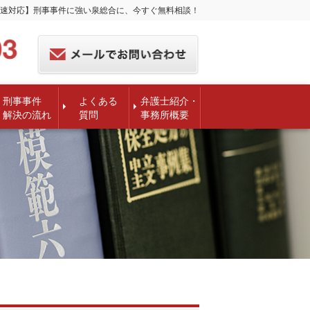
速対応】刑事事件に強い泉総合に、今すぐ無料相談！
刑事事件
よくある
弁護士紹介・
解決の流れ
質問
事務所概要