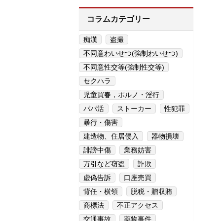
コラムカテゴリー
痴漢
盗撮
不同意わいせつ(強制わいせつ)
不同意性交等(強制性交等)
セクハラ
児童買春，ポルノ・淫行
パパ活
ストーカー
性犯罪
暴行・傷害
建造物、住居侵入
器物損壊
誹謗中傷
業務妨害
万引など窃盗
詐欺
虚偽告訴
口座売買
背任・横領
脱税・贈収賄
商標法
不正アクセス
交通事故
薬物事件