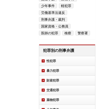
少年事件
軽犯罪
労働基準法違反
刑事弁護・裁判
国家資格・公務員
医師の犯罪
検察
警察署
犯罪別の刑事弁護
性犯罪
暴力犯罪
財産犯罪
交通犯罪
薬物犯罪