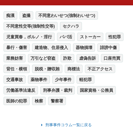
痴漢
盗撮
不同意わいせつ(強制わいせつ)
不同意性交等(強制性交等)
セクハラ
児童買春，ポルノ・淫行
パパ活
ストーカー
性犯罪
暴行・傷害
建造物、住居侵入
器物損壊
誹謗中傷
業務妨害
万引など窃盗
詐欺
虚偽告訴
口座売買
背任・横領
脱税・贈収賄
商標法
不正アクセス
交通事故
薬物事件
少年事件
軽犯罪
労働基準法違反
刑事弁護・裁判
国家資格・公務員
医師の犯罪
検察
警察署
刑事事件コラム一覧に戻る