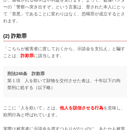
ーの「警察へ突き出すぞ」という言葉は、脅された本人にとっ
て「害悪」であることに変わりはなく、恐喝罪が成立するとさ
れます。
(2) 詐欺罪
「こちらが被害者に渡しておくから、示談金を支払え」と騙す
ことは、
詐欺罪
に該当します。
刑法246条 詐欺罪
第１項 人を欺いて財物を交付させた者は、十年以下の拘
禁刑に処する（以下略）
ここに「人を欺いて」とは、
他人を誤信させる行為
を意味し、
欺罔行為と呼ばれています。
実際は被害者に示談金を渡すつもりがないのに、あたかも被害