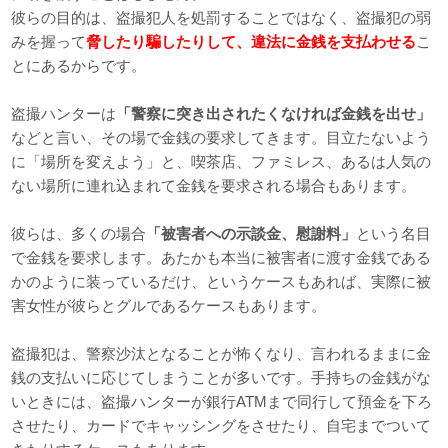
彼らの目的は、盗撮犯人を処罰することではなく、盗撮犯の弱
みを握って
脅したり騙したりして、違法に金銭を支払わせる
こ
とにあるからです。
盗撮ハンターは
「警察に突き出されたくなければ金銭を出せ」
などと言い、その場で金銭の要求してきます。目立たないよう
に「場所を変えよう」と、喫茶店、ファミレス、あるは人気の
ない場所に連れ込まれて金銭を要求される場合もあります。
彼らは、多くの場合
「被害者への示談金、慰謝料」
という名目
で金銭を要求します。あたかも本当に被害者に渡す金銭である
かのように装っているだけ、というケースもあれば、実際に被
害女性が彼らとグルであるケースもあります。
盗撮犯は、警察沙汰となることが怖くなり、言われるままに金
銭の支払いに応じてしまうことが多いです。手持ちの金銭がな
いときには、盗撮ハンターが銀行ATMまで同行して預金を下ろ
させたり、カードでキャッシングをさせたり、自宅までついて