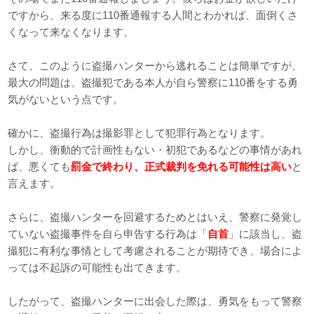
ですから、来る度に110番通報する人間とわかれば、面倒くさ
くなって来なくなります。
さて、このように盗撮ハンターから逃れることは簡単ですが、
最大の問題は、盗撮犯である本人が自ら警察に110番をする勇
気がないという点です。
確かに、盗撮行為は撮影罪として犯罪行為となります。
しかし、衝動的で計画性もない・初犯であるなどの事情があれ
ば、悪くても
罰金で終わり、正式裁判を免れる可能性は高い
と
言えます。
さらに、盗撮ハンターを回避するためとはいえ、警察に発覚し
ていない盗撮事件を自ら申告する行為は「
自首
」に該当し、盗
撮犯に有利な事情として考慮されることが期待でき、場合によ
っては不起訴の可能性も出てきます。
したがって、盗撮ハンターに出会した際は、勇気をもって警察