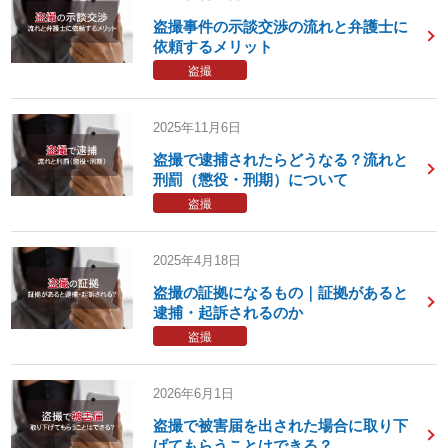
盗撮事件の示談交渉の流れと弁護士に
依頼するメリット
盗撮
2025年11月6日
盗撮で逮捕されたらどうなる？流れと
刑罰（懲役・刑期）について
盗撮
2025年4月18日
盗撮の証拠になるもの｜証拠があると
逮捕・起訴されるのか
盗撮
2026年6月1日
盗撮で被害届を出された場合に取り下
げてもらうことはできる？