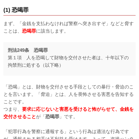
(1) 恐喝罪
まず、「金銭を支払わなければ警察へ突き出すぞ」などと脅す
ことは、
恐喝罪
に該当します。
刑法249条 恐喝罪
第１項 人を恐喝して財物を交付させた者は、十年以下の
拘禁刑に処する（以下略）
「恐喝」とは、財物を交付させる手段としての暴行・脅迫のこ
とを言います。「脅迫」とは、人を畏怖させる害悪を告知する
ことです。
つまり、
要求に応じないと害悪を受けると怖がらせて、金銭を
交付させること
が「
恐喝罪
」です。
「犯罪行為を警察に通報する」という行為は適法な行為です
が、通報される相手は不利益を受けます。よって、盗撮ハンタ