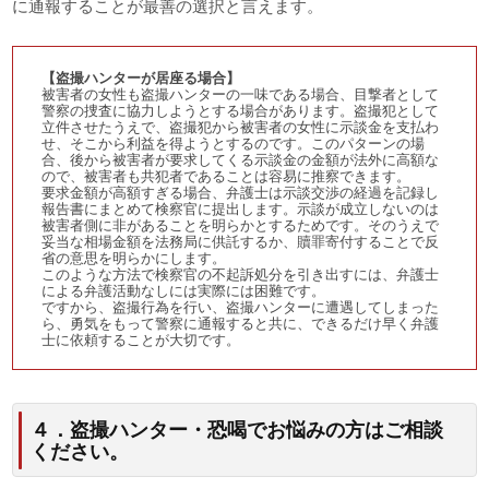
に通報することが最善の選択と言えます。
【盗撮ハンターが居座る場合】
被害者の女性も盗撮ハンターの一味である場合、目撃者として
警察の捜査に協力しようとする場合があります。盗撮犯として
立件させたうえで、盗撮犯から被害者の女性に示談金を支払わ
せ、そこから利益を得ようとするのです。
このパターンの場
合、後から被害者が要求してくる示談金の金額が法外に高額な
ので、被害者も共犯者であることは容易に推察できます。
要求金額が高額すぎる場合、弁護士は示談交渉の経過を記録し
報告書にまとめて検察官に提出します。示談が成立しないのは
被害者側に非があることを明らかとするためです。そのうえで
妥当な相場金額を法務局に供託するか、贖罪寄付することで反
省の意思を明らかにします。
このような方法で検察官の不起訴処分を引き出すには、弁護士
による弁護活動なしには実際には困難です。
ですから、盗撮行為を行い、盗撮ハンターに遭遇してしまった
ら、勇気をもって警察に通報すると共に、できるだけ早く弁護
士に依頼することが大切です。
４．盗撮ハンター・恐喝でお悩みの方はご相談
ください。