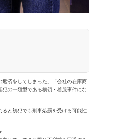
の返済をしてしまった」「会社の在庫商
産犯の一類型である横領・着服事件にな
れると初犯でも刑事処罰を受ける可能性
か。