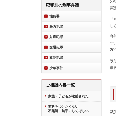
の
犯罪別の刑事弁護
実
性犯罪
「
し
暴力犯罪
弁
財産犯罪
す
交通犯罪
2
薬物犯罪
泉
事
少年事件
ご相談内容一覧
家族・子どもが逮捕された
前科をつけたくない
不起訴・無罪にしてほしい
裁