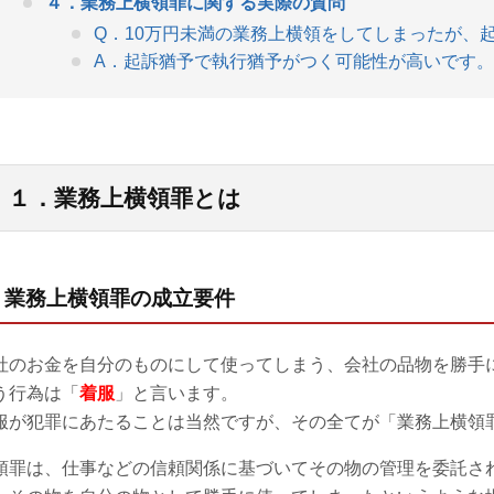
４．業務上横領罪に関する実際の質問
Q．10万円未満の業務上横領をしてしまったが、
A．起訴猶予で執行猶予がつく可能性が高いです。
１．業務上横領罪とは
1) 業務上横領罪の成立要件
社のお金を自分のものにして使ってしまう、会社の品物を勝手
う行為は「
着服
」と言います。
服が犯罪にあたることは当然ですが、その全てが「業務上横領
領罪は、仕事などの信頼関係に基づいてその物の管理を委託さ