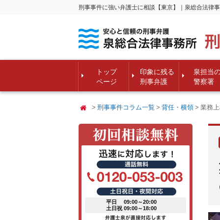
刑事事件に強い弁護士に相談【東京】｜泉総合法律事
トップ
印象に残る
泉担当
ページ
刑事弁護
警察署
刑事事件コラム一覧
背任・横領
業務上
平日 09:00～20:00
土日祝 09:00～18:00