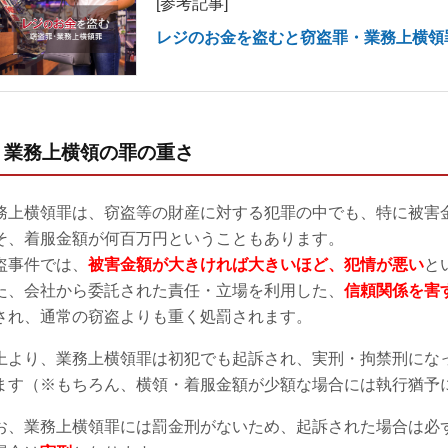
[参考記事]
レジのお金を盗むと窃盗罪・業務上横領
2) 業務上横領の罪の重さ
務上横領罪は、窃盗等の財産に対する犯罪の中でも、特に被害
そ、着服金額が何百万円ということもあります。
盗事件では、
被害金額が大きければ大きいほど、犯情が悪い
と
た、会社から委託された責任・立場を利用した、
信頼関係を害
され、通常の窃盗よりも重く処罰されます。
上より、業務上横領罪は初犯でも起訴され、実刑・拘禁刑にな
ます（※もちろん、横領・着服金額が少額な場合には執行猶予
お、業務上横領罪には罰金刑がないため、起訴された場合は必