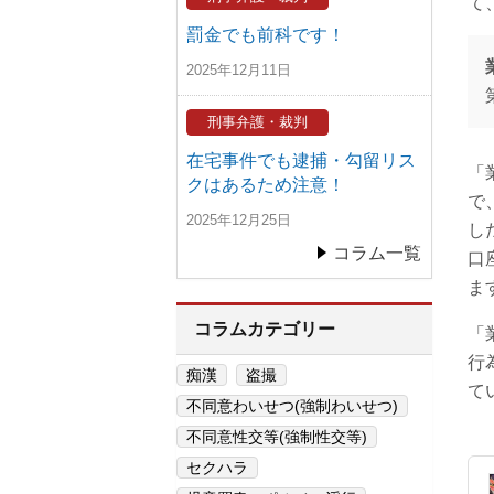
て
罰金でも前科です！
2025年12月11日
刑事弁護・裁判
在宅事件でも逮捕・勾留リス
「
クはあるため注意！
で
2025年12月25日
し
コラム一覧
口
ま
コラムカテゴリー
「
行
痴漢
盗撮
て
不同意わいせつ(強制わいせつ)
不同意性交等(強制性交等)
セクハラ