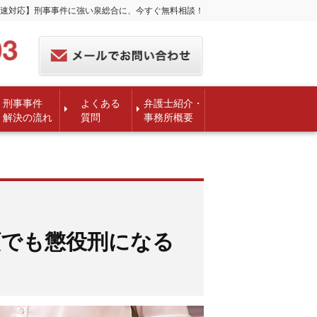
速対応】刑事事件に強い泉総合に、今すぐ無料相談！
刑事事件
よくある
弁護士紹介・
解決の流れ
質問
事務所概要
額でも懲役刑になる