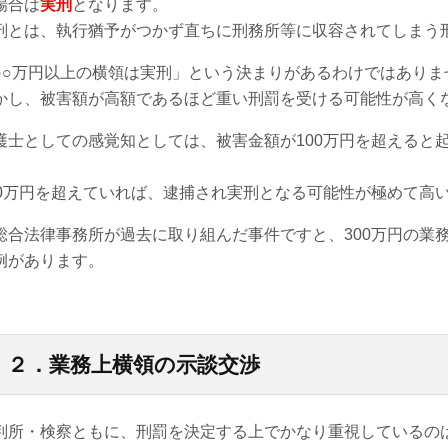
場合は
実刑
となります。
刑とは、執行猶予がつかず直ちに刑務所等に収容されてしまう
○○万円以上の横領は実刑」という決まりがあるわけではありま
かし、被害額が高額であるほど重い刑罰を受ける可能性が高く
護士としての感覚知としては、被害金額が100万円を超えると
。
00万円を超えていれば、逮捕され実刑となる可能性が極めて高
総合法律事務所が過去に取り組んだ事件ですと、300万円の業
例があります。
２．業務上横領の示談交渉
判所・検察ともに、刑罰を決定する上でかなり重視しているの