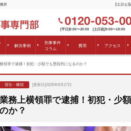
務所
【土日も迅
[平日]9:00〜20:00 [土日祝]9:00〜18:00
の
刑事事件
解決事例
費用
アクセス
コラム
横領罪で逮捕！初犯・少額でも懲役刑になるのか？
背任・横領
[更新日]2025年8月27日
業務上横領罪で逮捕！初犯・少
のか？