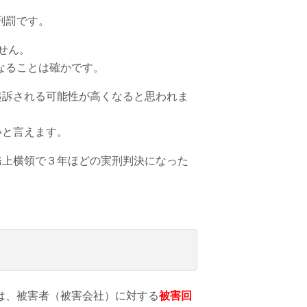
刑罰です。
せん。
なることは確かです。
起訴される可能性が高くなると思われま
いと言えます。
務上横領で３年ほどの実刑判決になった
は、被害者（被害会社）に対する
被害回