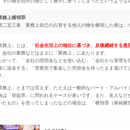
、その物を自分の物として勝手に使ってしまったというような
業務上横領罪
第二五三条 業務上自己の占有する他人の物を横領した者は、
業務上」とは、「
社会生活上の地位に基づき、反復継続する意
、会社の業務などはまさに「業務上」にあたります。
たがって、「会社の現預金などを使い込む」「会社から管理を
座に送金する」「営業先で集金した売掛金を持ったまま逃げて
す。
業務上」とまでは言えず、たとえば一般的なパート・アルバイ
為は「窃盗罪」に問われるケースが多いです。また、友人など
いたもの）を売ってしまったなどの場合は、「横領罪（単純横