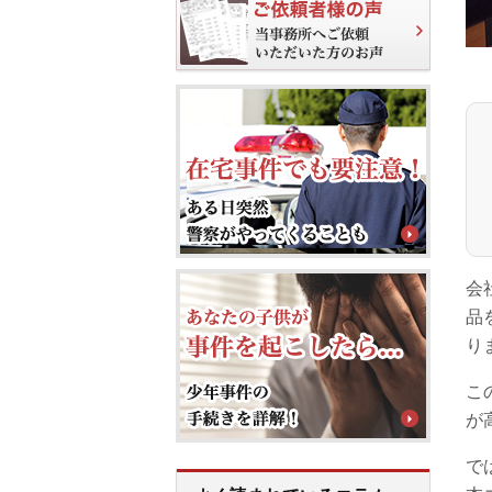
会
品
り
こ
が
で