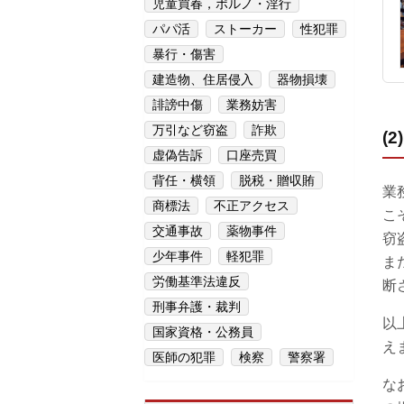
児童買春，ポルノ・淫行
パパ活
ストーカー
性犯罪
暴行・傷害
建造物、住居侵入
器物損壊
誹謗中傷
業務妨害
万引など窃盗
詐欺
(
虚偽告訴
口座売買
背任・横領
脱税・贈収賄
業
商標法
不正アクセス
こ
交通事故
薬物事件
窃
少年事件
軽犯罪
ま
労働基準法違反
断
刑事弁護・裁判
以
国家資格・公務員
え
医師の犯罪
検察
警察署
な