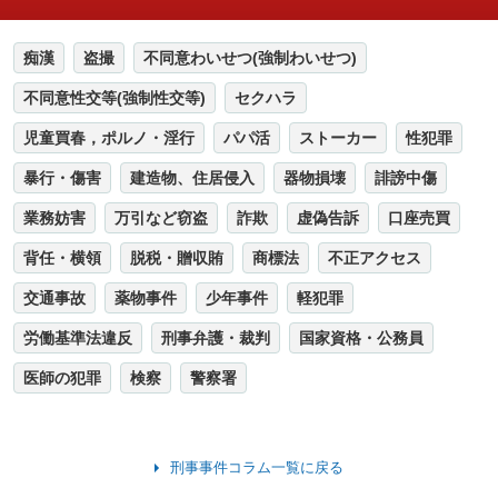
痴漢
盗撮
不同意わいせつ(強制わいせつ)
不同意性交等(強制性交等)
セクハラ
児童買春，ポルノ・淫行
パパ活
ストーカー
性犯罪
暴行・傷害
建造物、住居侵入
器物損壊
誹謗中傷
業務妨害
万引など窃盗
詐欺
虚偽告訴
口座売買
背任・横領
脱税・贈収賄
商標法
不正アクセス
交通事故
薬物事件
少年事件
軽犯罪
労働基準法違反
刑事弁護・裁判
国家資格・公務員
医師の犯罪
検察
警察署
刑事事件コラム一覧に戻る