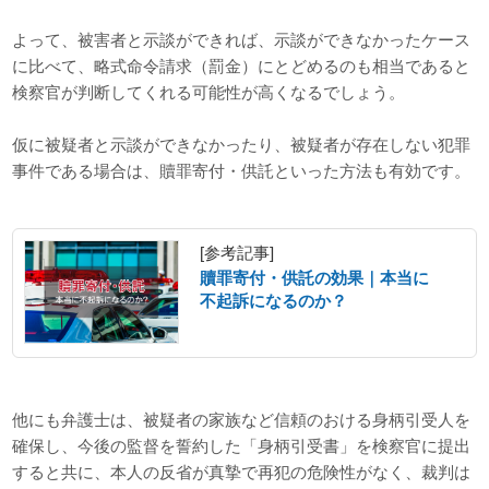
よって、被害者と示談ができれば、示談ができなかったケース
に比べて、略式命令請求（罰金）にとどめるのも相当であると
検察官が判断してくれる可能性が高くなるでしょう。
仮に被疑者と示談ができなかったり、被疑者が存在しない犯罪
事件である場合は、贖罪寄付・供託といった方法も有効です。
[参考記事]
贖罪寄付・供託の効果｜本当に
不起訴になるのか？
他にも弁護士は、被疑者の家族など信頼のおける身柄引受人を
確保し、今後の監督を誓約した「身柄引受書」を検察官に提出
すると共に、本人の反省が真摯で再犯の危険性がなく、裁判は