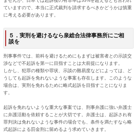
ませんが、日本では起訴後の有罪率は99%を超えるとも言われ
ていますので、本当に正式裁判を請求するべきかどうかは慎重
に考える必要があります。
５．実刑を避けるなら泉総合法律事務所にご相
談を
刑事事件では、前科を避けるためにもまずは被害者との示談交
渉などで不起訴を第一に目指すことは大前提になります。
しかし、犯罪の種類や罪状、示談の難易度などによっては、ど
うしても起訴を免れないような事案も存在します。このような
場合は、実刑を免れるために略式起訴を目指すことになりま
す。
起訴を免れないような重大な事案では、刑事弁護に強い弁護士
に弁護活動を依頼することが大切です。弁護士は、起訴され有
罪判決は免れないような事件の場合でも、条件を満たすなら略
式起訴による罰金刑に留めるよう求めていきます。