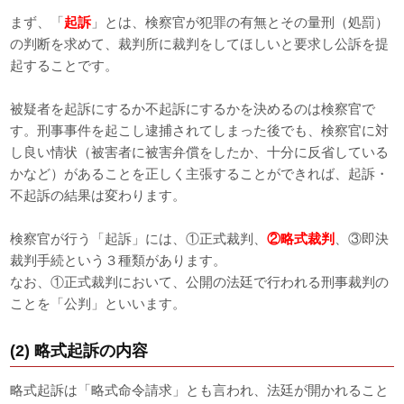
まず、「
起訴
」とは、検察官が犯罪の有無とその量刑（処罰）
の判断を求めて、裁判所に裁判をしてほしいと要求し公訴を提
起することです。
被疑者を起訴にするか不起訴にするかを決めるのは検察官で
す。刑事事件を起こし逮捕されてしまった後でも、検察官に対
し良い情状（被害者に被害弁償をしたか、十分に反省している
かなど）があることを正しく主張することができれば、起訴・
不起訴の結果は変わります。
検察官が行う「起訴」には、①正式裁判、
②略式裁判
、③即決
裁判手続という３種類があります。
なお、①正式裁判において、公開の法廷で行われる刑事裁判の
ことを「公判」といいます。
(2) 略式起訴の内容
略式起訴は「略式命令請求」とも言われ、法廷が開かれること