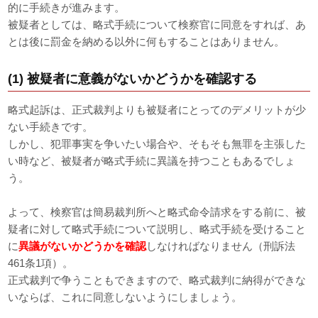
的に手続きが進みます。
被疑者としては、略式手続について検察官に同意をすれば、あ
とは後に罰金を納める以外に何もすることはありません。
(1) 被疑者に意義がないかどうかを確認する
略式起訴は、正式裁判よりも被疑者にとってのデメリットが少
ない手続きです。
しかし、犯罪事実を争いたい場合や、そもそも無罪を主張した
い時など、被疑者が略式手続に異議を持つこともあるでしょ
う。
よって、検察官は簡易裁判所へと略式命令請求をする前に、被
疑者に対して略式手続について説明し、略式手続を受けること
に
異議がないかどうかを確認
しなければなりません（刑訴法
461条1項）。
正式裁判で争うこともできますので、略式裁判に納得ができな
いならば、これに同意しないようにしましょう。