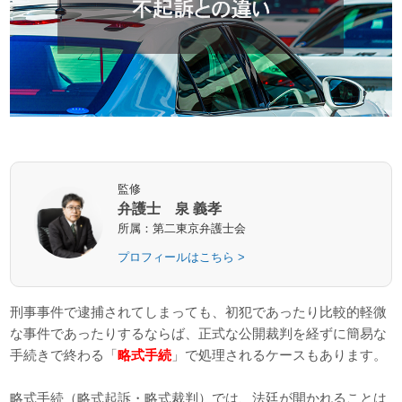
監修
弁護士 泉 義孝
所属：第二東京弁護士会
プロフィールはこちら >
刑事事件で逮捕されてしまっても、初犯であったり比較的軽微
な事件であったりするならば、正式な公開裁判を経ずに簡易な
手続きで終わる「
略式手続
」で処理されるケースもあります。
略式手続（略式起訴・略式裁判）では、法廷が開かれることは