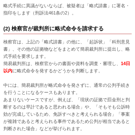
略式手続に異議がないならば、被疑者は「略式請書」に署名・
指印をします（刑訴法461条の2）。
(2) 検察官が裁判所に略式命令を請求する
検察官は、上記の「略式請書」の他に、「起訴状」「科刑意見
書」、その他の証拠物などをまとめて簡易裁判所に提出し、略
式手続を要求します。
簡易裁判所は、検察官からの書面や資料を調査・審理し、
14日
以内
に略式命令を発するかどうかを判断します。
中には、簡易裁判所が略式命令を発さずに、通常の公判手続き
を行うことになるケースもあります。
あまりないケースですが、例えば、「現状の証拠で罰金刑と判
断するのは早計であると思われる場合」や、「そもそも公訴時
効が完成しているため、免訴すべきと考えられる場合」「事案
が複雑であると考えられる事件であるため公判が相当であると
判断された場合」などが挙げられます。