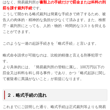
はなく、簡易裁判所が
書類上の手続だけで罰金または科料の刑
罰を課す裁判手続
です。
こうして開かれる略式裁判は簡素な手続きで終了するため、被
告人の肉体的・精神的な負担が少なくて済みます。また、検察
庁・裁判所にとっても、人的・物的・時間的なコストを抑える
ことができます。
このような一連の起訴手続きを「略式手続」と言います。
略式命令請求が可能なのは、比較的軽微と言える刑事犯罪で
す。
より具体的には、「簡易裁判所の管轄に属し、100万円以下の
罰金又は科料を科し得る事件」であり、かつ「略式起訴に関し
て被疑者に異議がないこと」が前提になります。
２．略式手続の流れ
これまでにご説明した通り、略式手続は正式裁判等よりも簡易