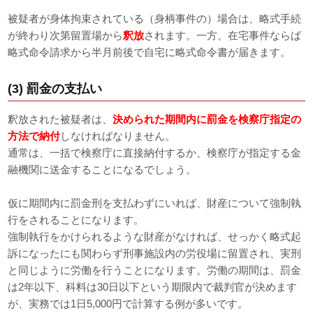
被疑者が身体拘束されている（身柄事件の）場合は、略式手続
が終わり次第留置場から
釈放
されます。一方、在宅事件ならば
略式命令請求から半月前後で自宅に略式命令書が届きます。
(3) 罰金の支払い
釈放された被疑者は、
決められた期間内に罰金を検察庁指定の
方法で納付
しなければなりません。
通常は、一括で検察庁に直接納付するか、検察庁が指定する金
融機関に送金することになるでしょう。
仮に期間内に罰金刑を支払わずにいれば、財産について強制執
行をされることになります。
強制執行をかけられるような財産がなければ、せっかく略式起
訴になったにも関わらず刑事施設内の労役場に留置され、実刑
と同じように労働を行うことになります。労働の期間は、罰金
は2年以下、科料は30日以下という期限内で裁判官が決めます
が、実務では1日5,000円で計算する例が多いです。