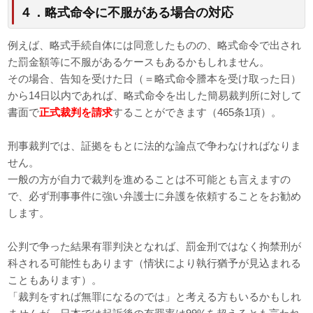
４．略式命令に不服がある場合の対応
例えば、略式手続自体には同意したものの、略式命令で出され
た罰金額等に不服があるケースもあるかもしれません。
その場合、告知を受けた日（＝略式命令謄本を受け取った日）
から14日以内であれば、略式命令を出した簡易裁判所に対して
書面で
正式裁判を請求
することができます（465条1項）。
刑事裁判では、証拠をもとに法的な論点で争わなければなりま
せん。
一般の方が自力で裁判を進めることは不可能とも言えますの
で、必ず刑事事件に強い弁護士に弁護を依頼することをお勧め
します。
公判で争った結果有罪判決となれば、罰金刑ではなく拘禁刑が
科される可能性もあります（情状により執行猶予が見込まれる
こともあります）。
「裁判をすれば無罪になるのでは」と考える方もいるかもしれ