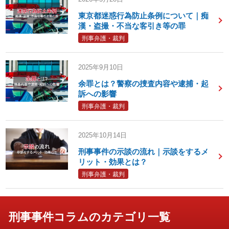
東京都迷惑行為防止条例について｜痴
漢・盗撮・不当な客引き等の罪
刑事弁護・裁判
2025年9月10日
余罪とは？警察の捜査内容や逮捕・起
訴への影響
刑事弁護・裁判
2025年10月14日
刑事事件の示談の流れ｜示談をするメ
リット・効果とは？
刑事弁護・裁判
刑事事件コラムのカテゴリ一覧