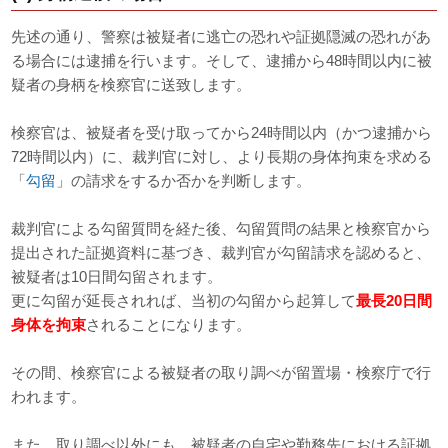
先述の通り、警察は被疑者に逃亡の恐れや証拠隠滅の恐れがあ
る場合には逮捕を行います。そして、逮捕から48時間以内に被
疑者の身柄を検察官に送致します。
検察官は、被疑者を受け取ってから24時間以内（かつ逮捕から
72時間以内）に、裁判官に対し、より長期の身体拘束を求める
「
勾留
」の請求をするか否かを判断します。
裁判官による勾留質問を経た後、勾留質問の結果と検察官から
提出された証拠資料に基づき、裁判官が勾留請求を認めると、
被疑者は10日間勾留されます。
更に勾留が延長されれば、当初の勾留から起算して
最長20日間
身体を拘束
されることになります。
その間、検察官による被疑者の取り調べが留置場・検察庁で行
われます。
また、取り調べ以外にも、被疑者の自宅や勤務先における証拠