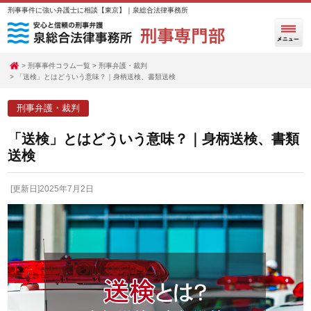
刑事事件に強い弁護士に相談【東京】｜泉総合法律事務所
刑事事件コラム一覧
刑事弁護・裁判
「送検」とはどういう意味？｜身柄送検、書類送検
刑事弁護・裁判
「送検」とはどういう意味？｜身柄送検、書類
送検
[更新日]2025年7月2日