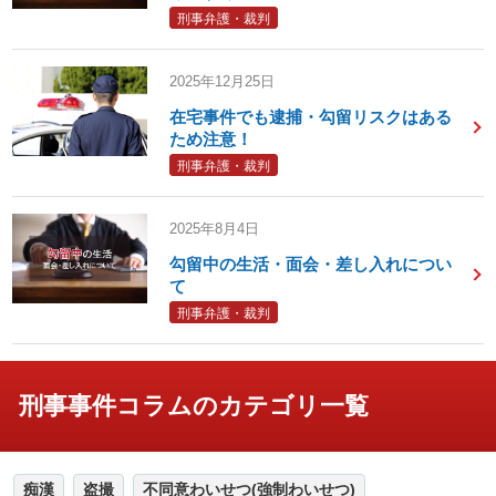
刑事弁護・裁判
2025年12月25日
在宅事件でも逮捕・勾留リスクはある
ため注意！
刑事弁護・裁判
2025年8月4日
勾留中の生活・面会・差し入れについ
て
刑事弁護・裁判
刑事事件コラムのカテゴリ一覧
痴漢
盗撮
不同意わいせつ(強制わいせつ)