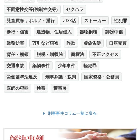
不同意性交等(強制性交等)
セクハラ
児童買春，ポルノ・淫行
パパ活
ストーカー
性犯罪
暴行・傷害
建造物、住居侵入
器物損壊
誹謗中傷
業務妨害
万引など窃盗
詐欺
虚偽告訴
口座売買
背任・横領
脱税・贈収賄
商標法
不正アクセス
交通事故
薬物事件
少年事件
軽犯罪
労働基準法違反
刑事弁護・裁判
国家資格・公務員
医師の犯罪
検察
警察署
刑事事件コラム一覧に戻る