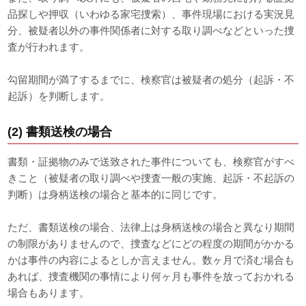
品探しや押収（いわゆる家宅捜索）、事件現場における実況見
分、被疑者以外の事件関係者に対する取り調べなどといった捜
査が行われます。
勾留期間が満了するまでに、検察官は被疑者の処分（起訴・不
起訴）を判断します。
(2) 書類送検の場合
書類・証拠物のみで送致された事件についても、検察官がすべ
きこと（被疑者の取り調べや捜査一般の実施、起訴・不起訴の
判断）は身柄送検の場合と基本的に同じです。
ただ、書類送検の場合、法律上は身柄送検の場合と異なり期間
の制限がありませんので、捜査などにどの程度の期間がかかる
かは事件の内容によるとしか言えません。数ヶ月で済む場合も
あれば、捜査機関の事情により何ヶ月も事件を放っておかれる
場合もあります。