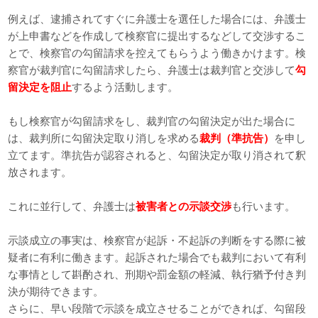
例えば、逮捕されてすぐに弁護士を選任した場合には、弁護士
が上申書などを作成して検察官に提出するなどして交渉するこ
とで、検察官の勾留請求を控えてもらうよう働きかけます。検
察官が裁判官に勾留請求したら、弁護士は裁判官と交渉して
勾
留決定を阻止
するよう活動します。
もし検察官が勾留請求をし、裁判官の勾留決定が出た場合に
は、裁判所に勾留決定取り消しを求める
裁判（準抗告）
を申し
立てます。準抗告が認容されると、勾留決定が取り消されて釈
放されます。
これに並行して、弁護士は
被害者との示談交渉
も行います。
示談成立の事実は、検察官が起訴・不起訴の判断をする際に被
疑者に有利に働きます。起訴された場合でも裁判において有利
な事情として斟酌され、刑期や罰金額の軽減、執行猶予付き判
決が期待できます。
さらに、早い段階で示談を成立させることができれば、勾留段