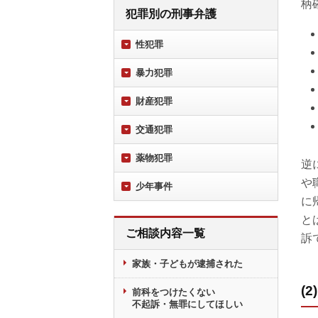
柄
犯罪別の刑事弁護
性犯罪
暴力犯罪
財産犯罪
交通犯罪
薬物犯罪
逆
や
少年事件
に
と
ご相談内容一覧
訴
家族・子どもが逮捕された
(
前科をつけたくない
不起訴・無罪にしてほしい