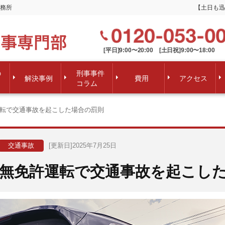
務所
【土日も迅
[平日]9:00〜20:00 [土日祝]9:00〜18:00
の
刑事事件
解決事例
費用
アクセス
コラム
転で交通事故を起こした場合の罰則
交通事故
[更新日]2025年7月25日
無免許運転で交通事故を起こし