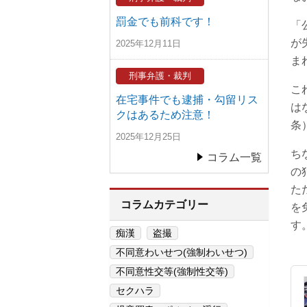
罰金でも前科です！
「
が
2025年12月11日
ま
刑事弁護・裁判
こ
在宅事件でも逮捕・勾留リス
は
クはあるため注意！
条
2025年12月25日
ち
コラム一覧
の
た
コラムカテゴリー
を
す
痴漢
盗撮
不同意わいせつ(強制わいせつ)
不同意性交等(強制性交等)
セクハラ