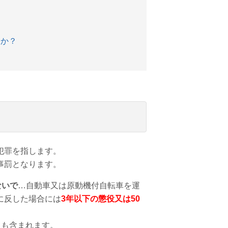
すか？
犯罪を指します。
事罰となります。
ないで
…自動車又は原動機付自転車を運
に反した場合には
3年以下の懲役又は50
クも含まれます。