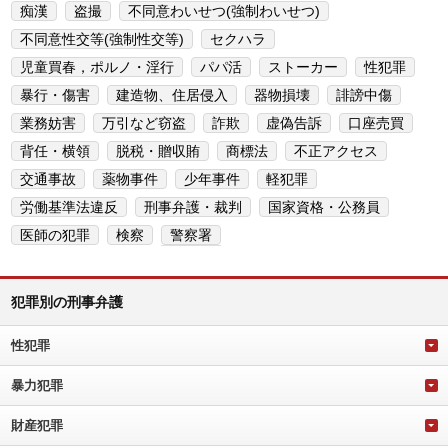
痴漢
盗撮
不同意わいせつ(強制わいせつ)
不同意性交等(強制性交等)
セクハラ
児童買春，ポルノ・淫行
パパ活
ストーカー
性犯罪
暴行・傷害
建造物、住居侵入
器物損壊
誹謗中傷
業務妨害
万引など窃盗
詐欺
虚偽告訴
口座売買
背任・横領
脱税・贈収賄
商標法
不正アクセス
交通事故
薬物事件
少年事件
軽犯罪
労働基準法違反
刑事弁護・裁判
国家資格・公務員
医師の犯罪
検察
警察署
犯罪別の刑事弁護
性犯罪
暴力犯罪
財産犯罪