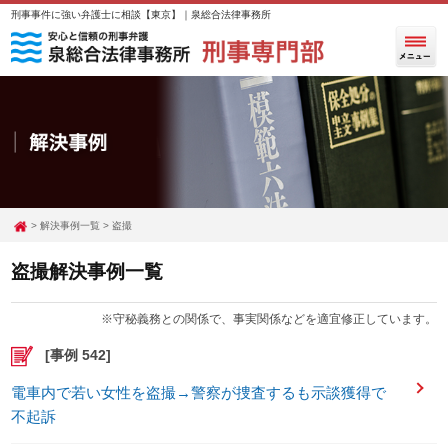
刑事事件に強い弁護士に相談【東京】｜泉総合法律事務所
解決事例一覧
盗撮
盗撮解決事例一覧
※守秘義務との関係で、事実関係などを適宜修正しています。
[事例 542]
電車内で若い女性を盗撮→警察が捜査するも示談獲得で
不起訴