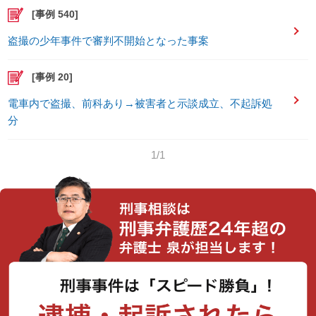
[事例 540]
盗撮の少年事件で審判不開始となった事案
[事例 20]
電車内で盗撮、前科あり→被害者と示談成立、不起訴処
分
1/1