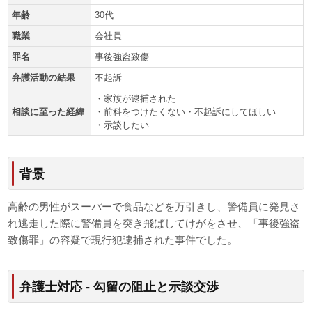
年齢
30代
職業
会社員
罪名
事後強盗致傷
弁護活動の結果
不起訴
・家族が逮捕された
相談に至った経緯
・前科をつけたくない・不起訴にしてほしい
・示談したい
背景
高齢の男性がスーパーで食品などを万引きし、警備員に発見さ
れ逃走した際に警備員を突き飛ばしてけがをさせ、「事後強盗
致傷罪」の容疑で現行犯逮捕された事件でした。
弁護士対応 - 勾留の阻止と示談交渉