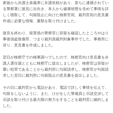
家族から弁護士泉義孝に弁護依頼があり、直ちに逮捕されてい
る警察署に接見に出向き、本人から健康状態を含めて事情を詳
しく聴取して、勾留阻止に向けた検察官宛、裁判官宛の意見書
作成に必要な情報、書類を取り付けました。
接見を終わり、留置係の警察官に容疑を確認したところやはり
事後強盗致傷罪、つまり裁判員裁判対象事件でした。事務所に
戻り、意見書を作成しました。
翌日が検察庁での検事調べでしたので、検察官向け意見書を弁
護人選任届とともに検察庁に提出しましたが、検察官は容疑が
重い犯罪であることから裁判所に勾留請求し、検察官が勾留請
求した翌日に裁判所に勾留阻止の意見書を提出しました。
その日に裁判官から電話があり、電話で詳しく事情を伝えて、
勾留をしないように、また、けがをした警備員と示談交渉して
示談を取り付ける最大限の努力をすることを裁判官に確約しま
した。