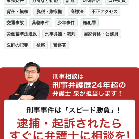
業務妨害
万引など窃盗
詐欺
虚偽告訴
口座売買
背任・横領
脱税・贈収賄
商標法
不正アクセス
交通事故
薬物事件
少年事件
軽犯罪
労働基準法違反
刑事弁護・裁判
国家資格・公務員
医師の犯罪
検察
警察署