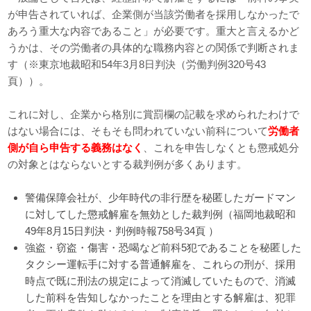
が申告されていれば、企業側が当該労働者を採用しなかったで
あろう重大な内容であること」が必要です。重大と言えるかど
うかは、その労働者の具体的な職務内容との関係で判断されま
す（※東京地裁昭和54年3月8日判決（労働判例320号43
頁））。
これに対し、企業から格別に賞罰欄の記載を求められたわけで
はない場合には、そもそも問われていない前科について
労働者
側が自ら申告する義務はなく
、これを申告しなくとも懲戒処分
の対象とはならないとする裁判例が多くあります。
警備保障会社が、少年時代の非行歴を秘匿したガードマン
に対してした懲戒解雇を無効とした裁判例（福岡地裁昭和
49年8月15日判決・判例時報758号34頁 ）
強盗・窃盗・傷害・恐喝など前科5犯であることを秘匿した
タクシー運転手に対する普通解雇を、これらの刑が、採用
時点で既に刑法の規定によって消滅していたもので、消滅
した前科を告知しなかったことを理由とする解雇は、犯罪