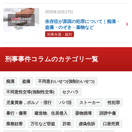
2025年10月17日
依存症が原因の犯罪について｜痴漢・
盗撮・のぞき・薬物など
刑事弁護・裁判
刑事事件コラムのカテゴリ一覧
痴漢
盗撮
不同意わいせつ(強制わいせつ)
不同意性交等(強制性交等)
セクハラ
児童買春，ポルノ・淫行
パパ活
ストーカー
性犯罪
暴行・傷害
建造物、住居侵入
器物損壊
誹謗中傷
業務妨害
万引など窃盗
詐欺
虚偽告訴
口座売買