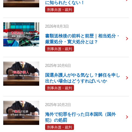
に知られたくない！
刑事弁護・裁判
2026年8月3日
書類送検後の前科と前歴｜相当処分・
厳重処分・寛大処分とは？
刑事弁護・裁判
2025年10月6日
国選弁護人がやる気なし？解任を申し
出たい場合はどうすればいいか
刑事弁護・裁判
2025年10月2日
海外で犯罪を行った日本国民（国外
犯）の処罰
刑事弁護・裁判