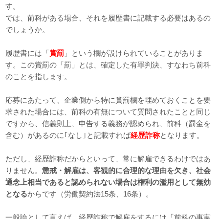
す。
では、前科がある場合、それを履歴書に記載する必要はあるの
でしょうか。
履歴書には「
賞罰
」という欄が設けられていることがありま
す。この賞罰の「罰」とは、確定した有罪判決、すなわち前科
のことを指します。
応募にあたって、企業側から特に賞罰欄を埋めておくことを要
求された場合には、前科の有無について質問されたことと同じ
ですから、信義則上、申告する義務が認められ、前科（罰金を
含む）があるのに｢なし｣と記載すれば
経歴詐称
となります。
ただし、経歴詐称だからといって、常に解雇できるわけではあ
りません。
懲戒・解雇は、客観的に合理的な理由を欠き、社会
通念上相当であると認められない場合は権利の濫用として無効
となる
からです（労働契約法15条、16条）。
一般論として言えば、経歴詐称で解雇をするには「前科の事実