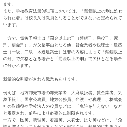
ます。
また、学校教育法第9条1項においては、「禁錮以上の刑に処せ
られた者」は校長又は教員となることができないと定められて
います。
一方で、気象予報士は「罰金以上の刑（禁錮刑、懲役刑、死
刑、罰金刑）」が欠格事由となる他、貸金業者や税理士・建築
士（一級、二級、木造建築士）は罪の内容によって「禁錮以上
の刑」で欠格となる場合と「罰金以上の刑」で欠格となる場合
に分かれます。
裁量的な判断がされる職業もあります。
例えば、地方卸売市場の卸売業者、大麻取扱者、貸金業者、気
象予報士、国家公務員、地方公務員、弁護士や税理士、株式会
社の取締役や学校法人の役員などは、「免許を与えない」など
と規定され、前科により必要的に制限されます。
一方で、医師、調理師、看護師、栄養士、はり師などは、「免
許を与えないことがある」などと規定され、裁量的に制限され