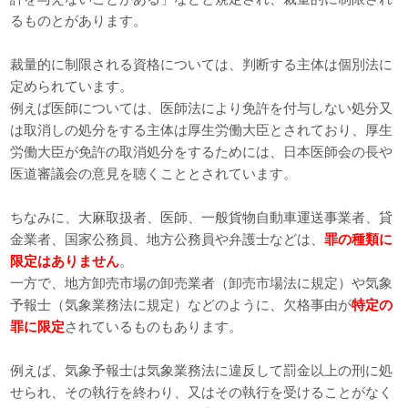
るものとがあります。
裁量的に制限される資格については、判断する主体は個別法に
定められています。
例えば医師については、医師法により免許を付与しない処分又
は取消しの処分をする主体は厚生労働大臣とされており、厚生
労働大臣が免許の取消処分をするためには、日本医師会の長や
医道審議会の意見を聴くこととされています。
ちなみに、大麻取扱者、医師、一般貨物自動車運送事業者、貸
金業者、国家公務員、地方公務員や弁護士などは、
罪の種類に
限定はありません
。
一方で、地方卸売市場の卸売業者（卸売市場法に規定）や気象
予報士（気象業務法に規定）などのように、欠格事由が
特定の
罪に限定
されているものもあります。
例えば、気象予報士は気象業務法に違反して罰金以上の刑に処
せられ、その執行を終わり、又はその執行を受けることがなく