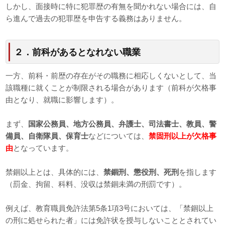
しかし、面接時に特に犯罪歴の有無を聞かれない場合には、自
ら進んで過去の犯罪歴を申告する義務はありません。
２．前科があるとなれない職業
一方、前科・前歴の存在がその職務に相応しくないとして、当
該職種に就くことが制限される場合があります（前科が欠格事
由となり、就職に影響します）。
まず、
国家公務員、地方公務員、弁護士、司法書士、教員、警
備員、自衛隊員、保育士
などについては、
禁固刑以上が欠格事
由
となっています。
禁錮以上とは、具体的には、
禁錮刑、懲役刑、死刑
を指します
（罰金、拘留、科料、没収は禁錮未満の刑罰です）。
例えば、教育職員免許法第5条1項3号においては、「禁錮以上
の刑に処せられた者」には免許状を授与しないこととされてい