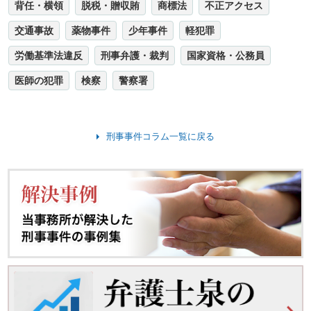
背任・横領
脱税・贈収賄
商標法
不正アクセス
交通事故
薬物事件
少年事件
軽犯罪
労働基準法違反
刑事弁護・裁判
国家資格・公務員
医師の犯罪
検察
警察署
刑事事件コラム一覧に戻る