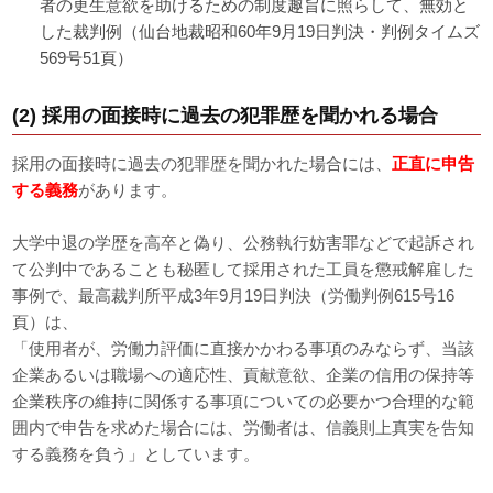
者の更生意欲を助けるための制度趣旨に照らして、無効と
した裁判例（仙台地裁昭和60年9月19日判決・判例タイムズ
569号51頁）
(2) 採用の面接時に過去の犯罪歴を聞かれる場合
採用の面接時に過去の犯罪歴を聞かれた場合には、
正直に申告
する義務
があります。
大学中退の学歴を高卒と偽り、公務執行妨害罪などで起訴され
て公判中であることも秘匿して採用された工員を懲戒解雇した
事例で、最高裁判所平成3年9月19日判決（労働判例615号16
頁）は、
「使用者が、労働力評価に直接かかわる事項のみならず、当該
企業あるいは職場への適応性、貢献意欲、企業の信用の保持等
企業秩序の維持に関係する事項についての必要かつ合理的な範
囲内で申告を求めた場合には、労働者は、信義則上真実を告知
する義務を負う」としています。