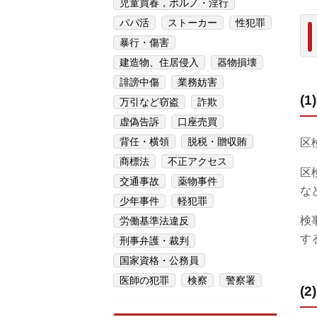
児童買春，ポルノ・淫行
パパ活
ストーカー
性犯罪
暴行・傷害
建造物、住居侵入
器物損壊
誹謗中傷
業務妨害
(
万引など窃盗
詐欺
虚偽告訴
口座売買
背任・横領
脱税・贈収賄
区
商標法
不正アクセス
区
交通事故
薬物事件
な
少年事件
軽犯罪
検
労働基準法違反
す
刑事弁護・裁判
国家資格・公務員
医師の犯罪
検察
警察署
(