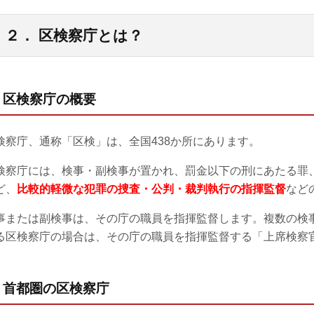
２． 区検察庁とは？
1) 区検察庁の概要
検察庁、通称「区検」は、全国438か所にあります。
検察庁には、検事・副検事が置かれ、罰金以下の刑にあたる罪
ど、
比較的軽微な犯罪の捜査・公判・裁判執行の指揮監督
など
事または副検事は、その庁の職員を指揮監督します。複数の検
る区検察庁の場合は、その庁の職員を指揮監督する「上席検察
2) 首都圏の区検察庁