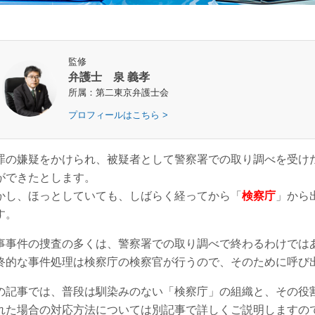
監修
弁護士 泉 義孝
所属：第二東京弁護士会
プロフィールはこちら >
罪の嫌疑をかけられ、被疑者として警察署での取り調べを受け
ができたとします。
かし、ほっとしていても、しばらく経ってから「
検察庁
」から
す。
事事件の捜査の多くは、警察署での取り調べで終わるわけでは
終的な事件処理は検察庁の検察官が行うので、そのために呼び
の記事では、普段は馴染みのない「検察庁」の組織と、その役
れた場合の対応方法については別記事で詳しくご説明しますの