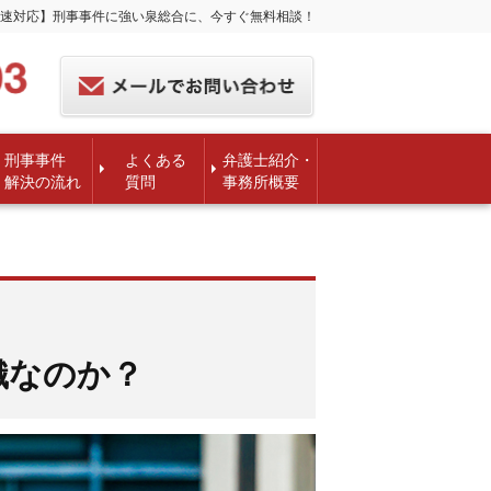
速対応】刑事事件に強い泉総合に、今すぐ無料相談！
刑事事件
よくある
弁護士紹介・
解決の流れ
質問
事務所概要
織なのか？