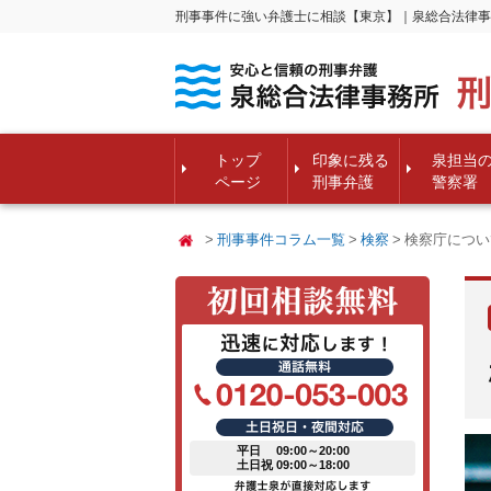
刑事事件に強い弁護士に相談【東京】｜泉総合法律事
トップ
印象に残る
泉担当
ページ
刑事弁護
警察署
刑事事件コラム一覧
検察
検察庁につい
平日 09:00～20:00
土日祝 09:00～18:00