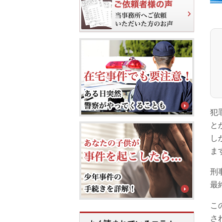
犯
と
し
ま
刑
最
こ
さ