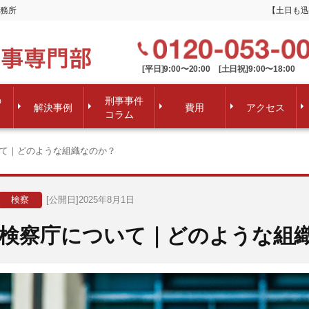
務所
【土日も迅
[平日]9:00〜20:00 [土日祝]9:00〜18:00
の
刑事事件
解決事例
費用
アクセス
コラム
て｜どのような組織なのか？
検察
[公開日]2025年8月1日
検察庁について｜どのような組