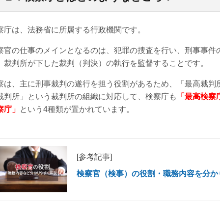
察庁は、法務省に所属する行政機関です。
察官の仕事のメインとなるのは、犯罪の捜査を行い、刑事事件
、裁判所が下した裁判（判決）の執行を監督することです。
察は、主に刑事裁判の遂行を担う役割があるため、「最高裁判
裁判所」という裁判所の組織に対応して、検察庁も
「最高検察
察庁」
という4種類が置かれています。
[参考記事]
検察官（検事）の役割・職務内容を分か