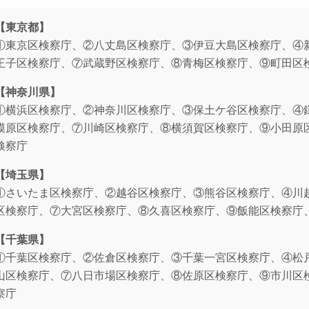
【東京都】
①東京区検察庁、②八丈島区検察庁、③伊豆大島区検察庁、④
王子区検察庁、⑦武蔵野区検察庁、⑧青梅区検察庁、⑨町田区
【神奈川県】
①横浜区検察庁、②神奈川区検察庁、③保土ケ谷区検察庁、④
模原区検察庁、⑦川崎区検察庁、⑧横須賀区検察庁、⑨小田原
検察庁
【埼玉県】
①さいたま区検察庁、②越谷区検察庁、③熊谷区検察庁、④川
区検察庁、⑦大宮区検察庁、⑧久喜区検察庁、⑨飯能区検察庁
【千葉県】
①千葉区検察庁、②佐倉区検察庁、③千葉一宮区検察庁、④松
山区検察庁、⑦八日市場区検察庁、⑧佐原区検察庁、⑨市川区
察庁