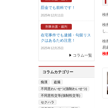
罰金でも前科です！
検
2025年12月11日
検
刑事弁護・裁判
し
在宅事件でも逮捕・勾留リス
クはあるため注意！
検
易
2025年12月25日
検
コラム一覧
コラムカテゴリー
痴漢
盗撮
不同意わいせつ(強制わいせつ)
不同意性交等(強制性交等)
セクハラ