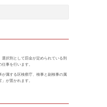
、選択刑として罰金が定められている刑
の仕事を行います。
事が属する区検察庁、検事と副検事の属
官」が置かれます。