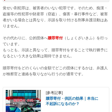
覚せい剤犯罪は、被害者のいない犯罪です。そのため、痴漢・
盗撮等の性犯罪や財産罪（窃盗）、傷害・暴行事件など、被害
者がいる場合とは異なり、示談を取り付ける刑事弁護活動はあ
りません。
その代わりに、公的団体へ
贖罪寄付
（しょくざいきふ）を行っ
ています。
もっとも、示談と異なって、贖罪寄付をすることで執行猶予に
なるという大きな効果は期待できません。
贖罪寄付をどのくらいの金額でどこの団体にするかは、弁護人
が検察官と連絡を取りながら行うのが通常です。
[参考記事]
贖罪寄付・供託の効果｜本当に
不起訴になるのか？