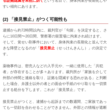
る証拠隠滅を未然に防ぐ
という名目で、身体拘束が長期化しや
すい傾向にあります。
(2) 「接見禁止」がつく可能性も
逮捕から約72時間以内に、裁判官が「勾留」を決定すると、さ
らに10日間〜20日間、警察署の留置場に拘束され続けます。
そして、覚せい剤事件において、身体拘束の長期化と並んで大
きな障壁となるのが「
接見禁止
（せっけんきんし）」の決定で
す。
薬物事件は、密売人などの入手元や、一緒に使用した「共犯
者」が存在することが多々あります。裁判所が「家族を介して
外部の仲間と連絡を取り、証拠を隠滅する恐れがある」と判断
した場合、弁護士以外の者との面会や手紙のやり取りを一切禁
止する処分を下します。これが「接見禁止」です。
接見禁止がつくと、逮捕から起訴までの数週間、ご家族であっ
ても一切顔を合わせることができません。外部との情報が遮断