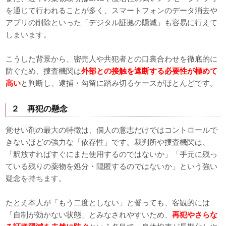
を通じて行われることが多く、スマートフォンのデータ消去や
アプリの削除といった「デジタル証拠の隠滅」も容易に行えて
しまいます。
こうした背景から、密売人や共犯者との口裏合わせを徹底的に
防ぐため、捜査機関は
外部との接触を遮断する必要性が極めて
高い
と判断し、逮捕・勾留に踏み切るケースがほとんどです。
２ 再犯の懸念
覚せい剤の最大の特徴は、個人の意志だけではコントロールで
きないほどの強力な「依存性」です。裁判所や捜査機関は、
「釈放すればすぐにまた使用するのではないか」「手元に残っ
ている残りの薬物を処分・隠匿するのではないか」という強い
疑念を持ちます。
たとえ本人が「もう二度としない」と誓っても、客観的には
「自制が効かない状態」とみなされやすいため、
再犯やさらな