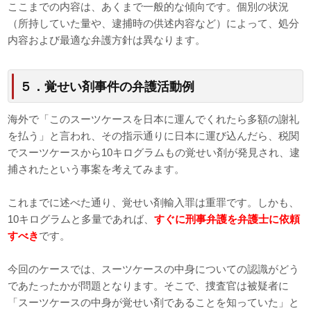
ここまでの内容は、あくまで一般的な傾向です。個別の状況
（所持していた量や、逮捕時の供述内容など）によって、処分
内容および最適な弁護方針は異なります。
５．覚せい剤事件の弁護活動例
海外で「このスーツケースを日本に運んでくれたら多額の謝礼
を払う」と言われ、その指示通りに日本に運び込んだら、税関
でスーツケースから10キログラムもの覚せい剤が発見され、逮
捕されたという事案を考えてみます。
これまでに述べた通り、覚せい剤輸入罪は重罪です。しかも、
10キログラムと多量であれば、
すぐに刑事弁護を弁護士に依頼
すべき
です。
今回のケースでは、スーツケースの中身についての認識がどう
であたったかが問題となります。そこで、捜査官は被疑者に
「スーツケースの中身が覚せい剤であることを知っていた」と