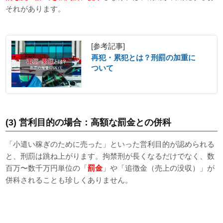
それがあります。
[参考記事]
再犯・累犯とは？刑罰の加重に
ついて
(3) 営利目的の場合：高額な罰金との併科
「小遣い稼ぎのために売った」といった営利目的が認められる
と、刑罰は跳ね上がります。拘禁刑が長くなるだけでなく、数
百万〜数千万円単位の「
罰金
」や「追徴金（売上の没収）」が
併科されることも珍しくありません。