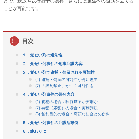
とで、釈放や執行猶予の獲得、さらには更生への道筋を立てる
ことが可能です。
１．覚せい剤の違法性
２．覚せい剤事件の刑事弁護内容
３．覚せい剤で逮捕・勾留される可能性
(1) 逮捕・勾留の可能性が高い理由
(2) 「接見禁止」がつく可能性も
４．覚せい剤事件の処分内容
(1) 初犯の場合：執行猶予か実刑か
(2) 再犯（累犯）の場合：実刑判決
(3) 営利目的の場合：高額な罰金との併科
５．覚せい剤事件の弁護活動例
６．終わりに