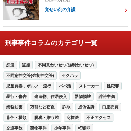
2026年6月23日
覚せい剤の弁護
刑事事件コラムのカテゴリ一覧
痴漢
盗撮
不同意わいせつ(強制わいせつ)
不同意性交等(強制性交等)
セクハラ
児童買春，ポルノ・淫行
パパ活
ストーカー
性犯罪
暴行・傷害
建造物、住居侵入
器物損壊
誹謗中傷
業務妨害
万引など窃盗
詐欺
虚偽告訴
口座売買
背任・横領
脱税・贈収賄
商標法
不正アクセス
交通事故
薬物事件
少年事件
軽犯罪