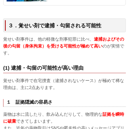
３．覚せい剤で逮捕・勾留される可能性
覚せい剤事件は、他の軽微な刑事犯罪に比べ、
逮捕およびその
後の勾留（身体拘束）を受ける可能性が極めて高い
のが実情で
す。
(1) 逮捕・勾留の可能性が高い理由
覚せい剤事件で在宅捜査（逮捕されないケース）が極めて稀な
理由は、主に2点あります。
１ 証拠隠滅の容易さ
薬物は水に流したり、飲み込んだりして、物理的な
証拠を瞬時
に破棄
できてしまいます。
また、近年の薬物取引はSNSや匿名性の高いメッセージアプリ