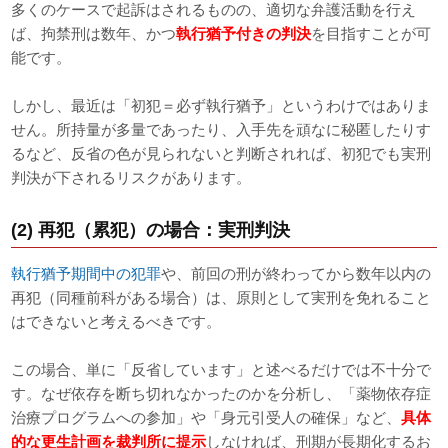
多くのケースで起訴はされるものの、適切な弁護活動を行え
ば、拘禁刑は数年、かつ
執行猶予付きの判決
を目指すことが可
能です。
しかし、最近は「初犯＝必ず執行猶予」というわけではありま
せん。所持量が多量であったり、入手先を頑なに秘匿したりす
るなど、反省の色が見られないと判断されれば、初犯でも実刑
判決が下されるリスクがあります。
(2) 再犯（累犯）の場合：実刑判決
執行猶予期間中の犯罪
や、前回の刑が終わってから数年以内の
再犯（同種前科がある場合）は、原則として実刑を免れること
はできないと考えるべきです。
この場合、単に「反省しています」と述べるだけでは不十分で
す。なぜ依存を断ち切れなかったのかを分析し、「薬物依存症
治療プログラムへの参加」や「身元引受人の確保」など、
具体
的な更生計画を裁判所に提示
しなければ、刑期が長期化するお