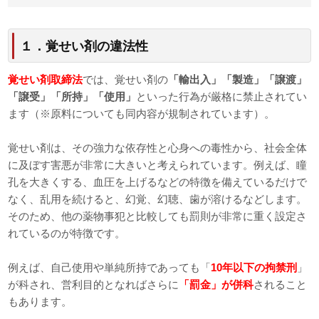
１．覚せい剤の違法性
覚せい剤取締法
では、覚せい剤の
「輸出入」「製造」「譲渡」
「譲受」「所持」「使用」
といった行為が厳格に禁止されてい
ます（※原料についても同内容が規制されています）。
覚せい剤は、その強力な依存性と心身への毒性から、社会全体
に及ぼす害悪が非常に大きいと考えられています。例えば、瞳
孔を大きくする、血圧を上げるなどの特徴を備えているだけで
なく、乱用を続けると、幻覚、幻聴、歯が溶けるなどします。
そのため、他の薬物事犯と比較しても罰則が非常に重く設定さ
れているのが特徴です。
例えば、自己使用や単純所持であっても「
10年以下の拘禁刑
」
が科され、営利目的となればさらに
「罰金」が併科
されること
もあります。